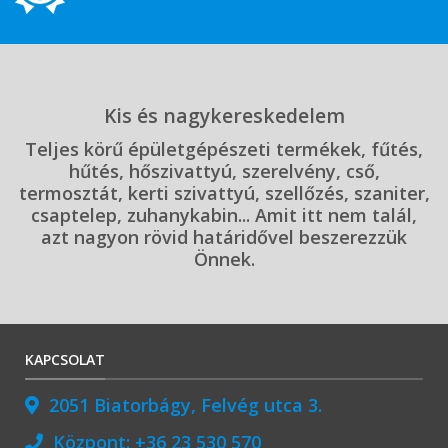
Kis és nagykereskedelem
Teljes körű épületgépészeti termékek, fűtés,
hűtés, hőszivattyú, szerelvény, cső,
termosztát, kerti szivattyú, szellőzés, szaniter,
csaptelep, zuhanykabin... Amit itt nem talál,
azt nagyon rövid határidővel beszerezzük
Önnek.
KAPCSOLAT
2051 Biatorbágy, Felvég utca 3.
Központ:
+36 23 530 570