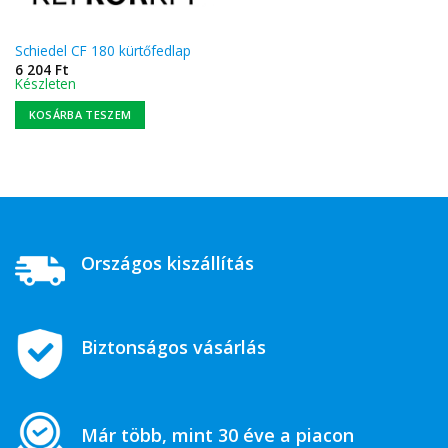
Schiedel CF 180 kürtőfedlap
6 204
Ft
Készleten
KOSÁRBA TESZEM
Országos kiszállítás
Biztonságos vásárlás
Már több, mint 30 éve a piacon