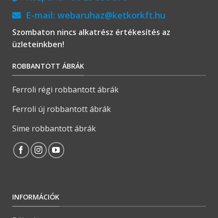
E-mail:
webaruhaz@ketkorkft.hu
Szombaton nincs alkatrész értékesítés az
üzleteinkben!
ROBBANTOTT ÁBRÁK
Ferroli régi robbantott ábrák
Ferroli új robbantott ábrák
Sime robbantott ábrák
INFORMÁCIÓK