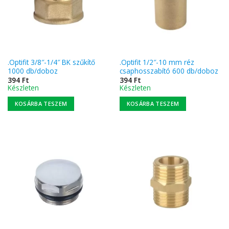
.Optifit 3/8″-1/4″ BK szűkítő
.Optifit 1/2″-10 mm réz
1000 db/doboz
csaphosszabító 600 db/doboz
394
Ft
394
Ft
Készleten
Készleten
KOSÁRBA TESZEM
KOSÁRBA TESZEM