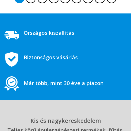
Országos kiszállítás
Biztonságos vásárlás
Már több, mint 30 éve a piacon
Kis és nagykereskedelem
Teljes körű épületgépészeti termékek, fűtés,