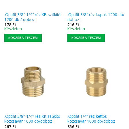
.Optifit 3/8″-1/4″ réz KB szűkítő
.Optifit 3/8″ réz kupak 1200 db/
1200 db / doboz
doboz
178
Ft
216
Ft
Készleten
Készleten
KOSÁRBA TESZEM
KOSÁRBA TESZEM
.Optifit 3/8″-1/4″ réz KK szűkítő
.Optifit 1/4″ réz kettős
közcsavar 1000 db/doboz
közcsavar 1000 db/doboz
267
Ft
356
Ft