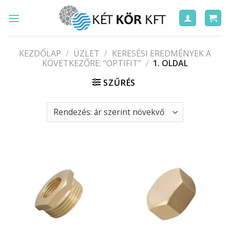
Skip
to
content
KEZDŐLAP
/
ÜZLET
/
KERESÉSI EREDMÉNYEK A
KÖVETKEZŐRE: “OPTIFIT”
/
1. OLDAL
SZŰRÉS