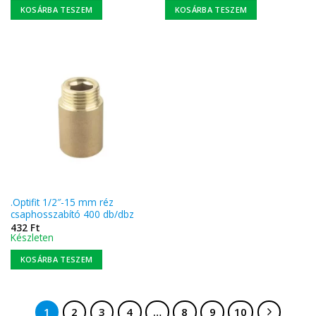
KOSÁRBA TESZEM
KOSÁRBA TESZEM
.Optifit 1/2″-15 mm réz
csaphosszabító 400 db/dbz
432
Ft
Készleten
KOSÁRBA TESZEM
1
2
3
4
…
8
9
10