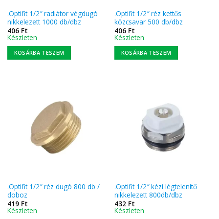
.Optifit 1/2″ radiátor végdugó
.Optifit 1/2″ réz kettős
nikkelezett 1000 db/dbz
közcsavar 500 db/dbz
406
Ft
406
Ft
Készleten
Készleten
KOSÁRBA TESZEM
KOSÁRBA TESZEM
.Optifit 1/2″ réz dugó 800 db /
.Optifit 1/2″ kézi légtelenítő
doboz
nikkelezett 800db/dbz
419
Ft
432
Ft
Készleten
Készleten