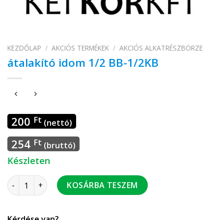
KEZDŐLAP
/
AKCIÓS TERMÉKEK
/
AKCIÓS ALKATRÉSZBÖRZE
átalakító idom 1/2 BB-1/2KB
200
Ft
(nettó)
254
Ft
(bruttó)
Készleten
átalakító idom 1/2 BB-1/2KB mennyiség
KOSÁRBA TESZEM
Kérdése van?