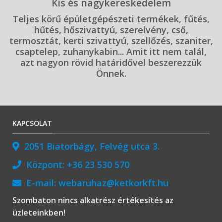
Kis és nagykereskedelem
Teljes körű épületgépészeti termékek, fűtés,
hűtés, hőszivattyú, szerelvény, cső,
termosztát, kerti szivattyú, szellőzés, szaniter,
csaptelep, zuhanykabin... Amit itt nem talál,
azt nagyon rövid határidővel beszerezzük
Önnek.
KAPCSOLAT
2051 Biatorbágy, Felvég utca 3.
Központ:
+36 23 530 570
E-mail:
webaruhaz@ketkorkft.hu
Szombaton nincs alkatrész értékesítés az
üzleteinkben!