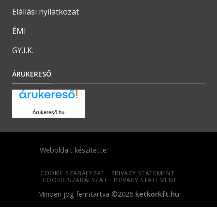
Elállási nyilatkozat
ÉMI
GY.I.K.
ÁRUKERESŐ
Árukereső.hu
Weboldalt készítette:
COOKIE SZABÁLYZAT
PRIVACY STATEMENT
COOKIE SZABÁLYZAT
PRIVACY STATEMENT
Minden jog fenntartva ©2026
ketkorkft.hu