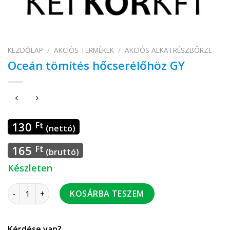
KEZDŐLAP
/
AKCIÓS TERMÉKEK
/
AKCIÓS ALKATRÉSZBÖRZE
Oceán tömítés hőcserélőhöz GY
130
Ft
(nettó)
165
Ft
(bruttó)
Készleten
Oceán tömítés hőcserélőhöz GY mennyiség
KOSÁRBA TESZEM
Kérdése van?