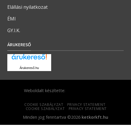
Elállási nyilatkozat
ÉMI
GY.I.K.
ÁRUKERESŐ
Árukereső.hu
Weboldalt készítette:
COOKIE SZABÁLYZAT
PRIVACY STATEMENT
COOKIE SZABÁLYZAT
PRIVACY STATEMENT
Minden jog fenntartva ©2026
ketkorkft.hu