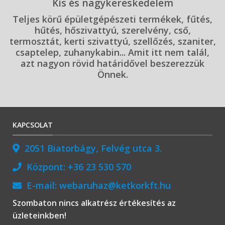
Kis és nagykereskedelem
Teljes körű épületgépészeti termékek, fűtés,
hűtés, hőszivattyú, szerelvény, cső,
termosztát, kerti szivattyú, szellőzés, szaniter,
csaptelep, zuhanykabin... Amit itt nem talál,
azt nagyon rövid határidővel beszerezzük
Önnek.
KAPCSOLAT
2051 Biatorbágy, Felvég utca 3.
Központ:
+36 23 530 570
E-mail:
webaruhaz@ketkorkft.hu
Szombaton nincs alkatrész értékesítés az
üzleteinkben!