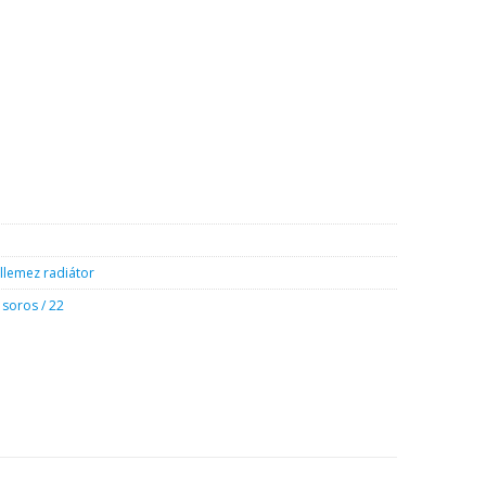
yiség
llemez radiátor
 soros / 22