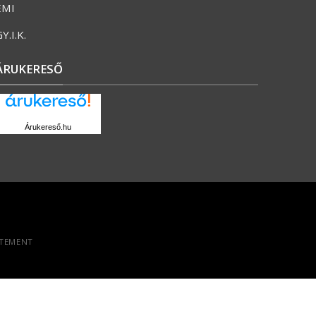
ÉMI
Y.I.K.
ÁRUKERESŐ
Árukereső.hu
ATEMENT