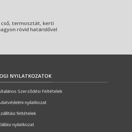
 cső, termosztát, kerti
 nagyon rövid határidővel
JOGI NYILATKOZATOK
ltalános Szerződési Feltételek
datvédelmi nyilatkozat
zállítási feltételek
lállási nyilatkozat