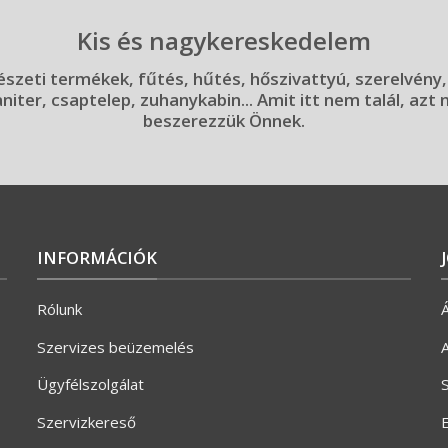
Kis és nagykereskedelem
szeti termékek, fűtés, hűtés, hőszivattyú, szerelvény,
aniter, csaptelep, zuhanykabin... Amit itt nem talál, azt
beszerezzük Önnek.
INFORMÁCIÓK
Rólunk
Á
Szervizes beüzemelés
A
Ügyfélszolgálat
S
Szervizkereső
E