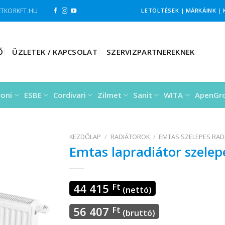
TKORKFT.HU
LETÖLTÉSEK
|
MÁRKÁINK
|
Ő
ÜZLETEK / KAPCSOLAT
SZERVIZPARTNEREKNEK
roni
ESBE
Cordivari
Zilmet
Sanit
WITA
ApenGr
KEZDŐLAP
/
RADIÁTOROK
/
EMTAS SZELEPES RAD
Emtas lapradiátor szele
44 415
Ft
(nettó)
56 407
Ft
(bruttó)