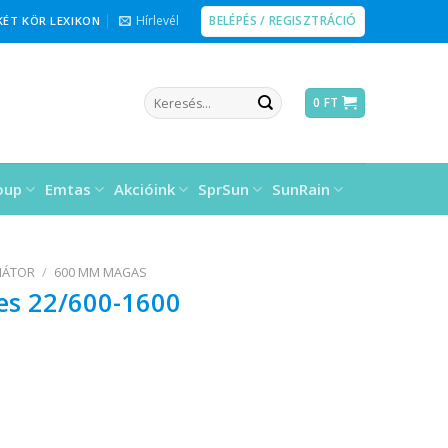
BELÉPÉS / REGISZTRÁCIÓ
Hírlevél
KÉT KÖR LEXIKON
Keresés
0
FT
a
következőre:
oup
Emtas
Akcióink
SprSun
SunRain
IÁTOR
/
600 MM MAGAS
pes 22/600-1600