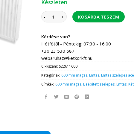
Készleten
Emtas lapradiátor szelepes 22/600-1600 menn
KOSÁRBA TESZEM
Kérdése van?
Hétfőtől - Péntekig: 07:30 - 16:00
+36 23 530 587
webaruhaz@ketkorkft.hu
Cikkszám:
S22611600
Kategóriák:
600 mm magas
,
Emtas
,
Emtas szelepes acé
Címkék:
600 mm magas
,
Beépített szelepes
,
Emtas
,
Két