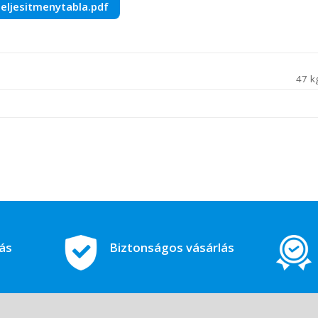
eljesitmenytabla.pdf
47 k
tás
Biztonságos vásárlás