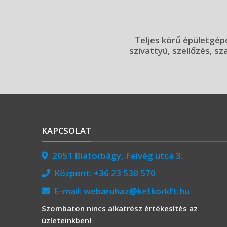
Teljes körű épületgépé
szivattyú, szellőzés, sz
KAPCSOLAT
2051 Biatorbágy, Felvég utca 3.
Központ:
+36 23 530 570
E-mail:
webaruhaz@ketkorkft.hu
Szombaton nincs alkatrész értékesítés az
üzleteinkben!