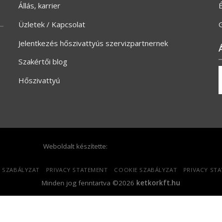
Állás, karrier
Üzletek / Kapcsolat
G
Jelentkezés hőszivattyús szervizpartnernek
Szakértői blog
Hőszivattyú
Weboldalt készítette:
 SZABÁLYZAT
PRIVACY STATEMENT
COOKIE SZABÁLYZAT
PRIVACY ST
Minden jog fenntartva ©2026
ketkorkft.hu