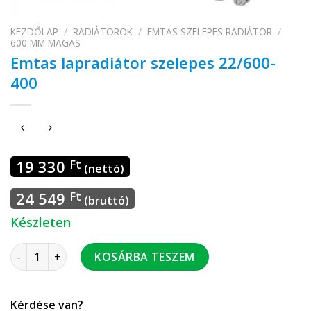
KEZDŐLAP
/
RADIÁTOROK
/
EMTAS SZELEPES RADIÁTOR
/
600 MM MAGAS
Emtas lapradiátor szelepes 22/600-
400
19 330
Ft
(nettó)
24 549
Ft
(bruttó)
Készleten
Emtas lapradiátor szelepes 22/600-400 mennyiség
KOSÁRBA TESZEM
Kérdése van?