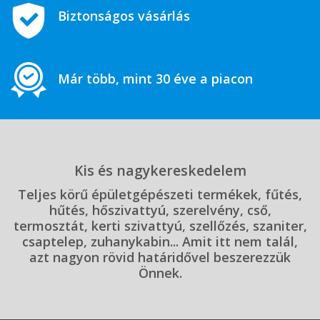
Biztonságos vásárlás
Már több, mint 30 éve a piacon
Kis és nagykereskedelem
Teljes körű épületgépészeti termékek, fűtés,
hűtés, hőszivattyú, szerelvény, cső,
termosztát, kerti szivattyú, szellőzés, szaniter,
csaptelep, zuhanykabin... Amit itt nem talál,
azt nagyon rövid határidővel beszerezzük
Önnek.