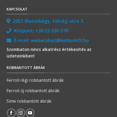
KAPCSOLAT
2051 Biatorbágy, Felvég utca 3.
Központ:
+36 23 530 570
E-mail:
webaruhaz@ketkorkft.hu
Szombaton nincs alkatrész értékesítés az
üzleteinkben!
ROBBANTOTT ÁBRÁK
Ferroli régi robbantott ábrák
Ferroli új robbantott ábrák
Sime robbantott ábrák