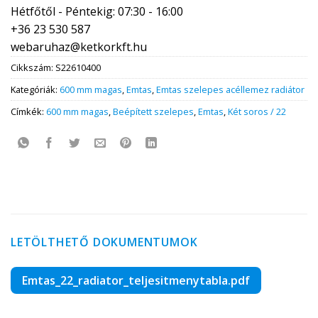
Hétfőtől - Péntekig: 07:30 - 16:00
+36 23 530 587
webaruhaz@ketkorkft.hu
Cikkszám:
S22610400
Kategóriák:
600 mm magas
,
Emtas
,
Emtas szelepes acéllemez radiátor
Címkék:
600 mm magas
,
Beépített szelepes
,
Emtas
,
Két soros / 22
LETÖLTHETŐ DOKUMENTUMOK
Emtas_22_radiator_teljesitmenytabla.pdf