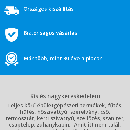
Országos kiszállítás
Biztonságos vásárlás
Már több, mint 30 éve a piacon
Kis és nagykereskedelem
Teljes körű épületgépészeti termékek, fűtés,
hűtés, hőszivattyú, szerelvény, cső,
termosztát, kerti szivattyú, szellőzés, szaniter,
csaptelep, zuhanykabin... Amit itt nem talál,