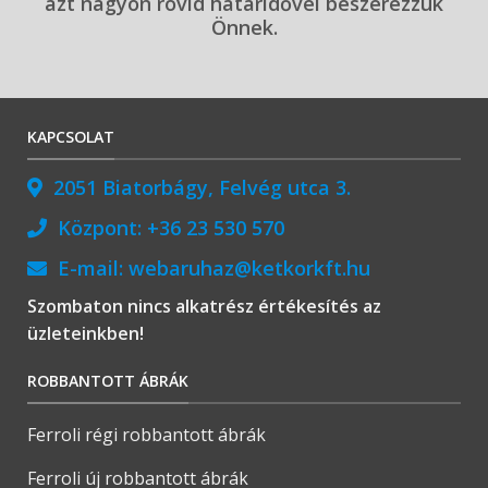
azt nagyon rövid határidővel beszerezzük
Önnek.
KAPCSOLAT
2051 Biatorbágy, Felvég utca 3.
Központ:
+36 23 530 570
E-mail:
webaruhaz@ketkorkft.hu
Szombaton nincs alkatrész értékesítés az
üzleteinkben!
ROBBANTOTT ÁBRÁK
Ferroli régi robbantott ábrák
Ferroli új robbantott ábrák