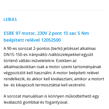
LEÍRÁS
ESBE 97 motor, 230V 2 pont 15 sec 5 Nm
beépített relével 12052500
A 90-es sorozat 2-pontos (be/ki) jelzéssel alkalmas
DN15-150-es irányváltó-/váltószelepekkel együtt
történő váltási műveletekre. Ezekben az
alkalmazásokban csak a motor üzemi tartományának
végpozícióit kell használni. A motor beépített relével
rendelkezik, és akkor kell kiválasztani, amikor a motort
be- és kikapcsolt termosztáttal kell vezérelni.
A sorozat manuálisan is könnyen működtethető egy
leválasztó gombbal és fogantyúval.