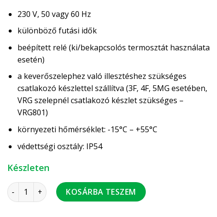
230 V, 50 vagy 60 Hz
különböző futási idők
beépített relé (ki/bekapcsolós termosztát használata
esetén)
a keverőszelephez való illesztéshez szükséges
csatlakozó készlettel szállítva (3F, 4F, 5MG esetében,
VRG szelepnél csatlakozó készlet szükséges –
VRG801)
környezeti hőmérséklet: -15°C – +55°C
védettségi osztály: IP54
Készleten
ESBE 97 motor 230V 2 pont 15 sec 5 Nm beépített relével m
KOSÁRBA TESZEM