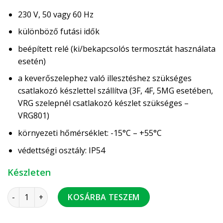
230 V, 50 vagy 60 Hz
különböző futási idők
beépített relé (ki/bekapcsolós termosztát használata
esetén)
a keverőszelephez való illesztéshez szükséges
csatlakozó készlettel szállítva (3F, 4F, 5MG esetében,
VRG szelepnél csatlakozó készlet szükséges –
VRG801)
környezeti hőmérséklet: -15°C – +55°C
védettségi osztály: IP54
Készleten
ESBE 98 motor 230V 2 pont 60 sec 15 Nm beépített relével 
KOSÁRBA TESZEM