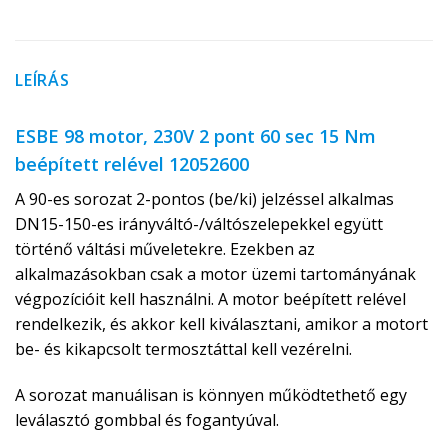
LEÍRÁS
ESBE 98 motor, 230V 2 pont 60 sec 15 Nm
beépített relével 12052600
A 90-es sorozat 2-pontos (be/ki) jelzéssel alkalmas
DN15-150-es irányváltó-/váltószelepekkel együtt
történő váltási műveletekre. Ezekben az
alkalmazásokban csak a motor üzemi tartományának
végpozícióit kell használni. A motor beépített relével
rendelkezik, és akkor kell kiválasztani, amikor a motort
be- és kikapcsolt termosztáttal kell vezérelni.
A sorozat manuálisan is könnyen működtethető egy
leválasztó gombbal és fogantyúval.