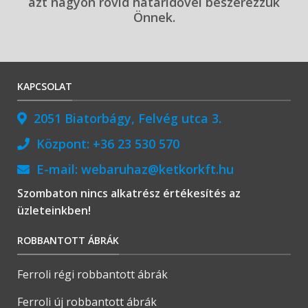
azt nagyon rövid határidővel beszerezzük
Önnek.
KAPCSOLAT
2051 Biatorbágy, Felvég utca 3.
Központ:
+36 23 530 570
E-mail:
webaruhaz@ketkorkft.hu
Szombaton nincs alkatrész értékesítés az
üzleteinkben!
ROBBANTOTT ÁBRÁK
Ferroli régi robbantott ábrák
Ferroli új robbantott ábrák