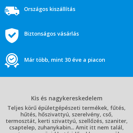
Országos kiszállítás
Biztonságos vásárlás
Már több, mint 30 éve a piacon
Kis és nagykereskedelem
Teljes körű épületgépészeti termékek, fűtés,
hűtés, hőszivattyú, szerelvény, cső,
termosztát, kerti szivattyú, szellőzés, szaniter,
csaptelep, zuhanykabin... Amit itt nem talál,