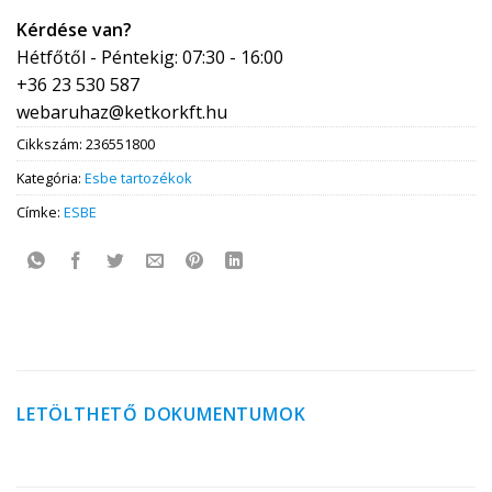
Kérdése van?
Hétfőtől - Péntekig: 07:30 - 16:00
+36 23 530 587
webaruhaz@ketkorkft.hu
Cikkszám:
236551800
Kategória:
Esbe tartozékok
Címke:
ESBE
LETÖLTHETŐ DOKUMENTUMOK