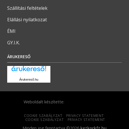
Szállítási feltételek
Elállási nyilatkozat
ÉMI
GY.I.K.
ÁRUKERESŐ
Árukereső.hu
Weboldalt készítette:
COOKIE SZABÁLYZAT
PRIVACY STATEMENT
COOKIE SZABÁLYZAT
PRIVACY STATEMENT
Minden jog fenntartva ©2026
ketkorkft.hu