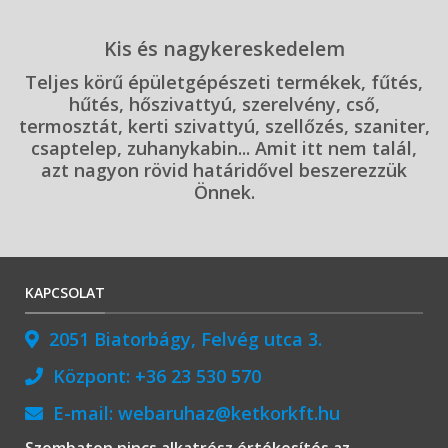
Kis és nagykereskedelem
Teljes körű épületgépészeti termékek, fűtés,
hűtés, hőszivattyú, szerelvény, cső,
termosztát, kerti szivattyú, szellőzés, szaniter,
csaptelep, zuhanykabin... Amit itt nem talál,
azt nagyon rövid határidővel beszerezzük
Önnek.
KAPCSOLAT
2051 Biatorbágy, Felvég utca 3.
Központ:
+36 23 530 570
E-mail:
webaruhaz@ketkorkft.hu
Szombaton nincs alkatrész értékesítés az