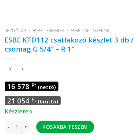
KEZDŐLAP
/
ESBE TERMÉKEK
/
ESBE TARTOZÉKOK
ESBE KTD112 csatlakozó készlet 3 db /
csomag G 5/4″ – R 1″
16 578
Ft
(nettó)
21 054
Ft
(bruttó)
Készleten
ESBE KTD112 csatlakozó készlet 3 db / csomag G 5/4" - R 1"
KOSÁRBA TESZEM