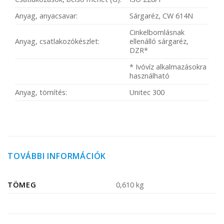
Anyag, anyacsavar:
Sárgaréz, CW 614N
Cinkelbomlásnak
Anyag, csatlakozókészlet:
ellenálló sárgaréz,
DZR*
* Ivóvíz alkalmazásokra
használható
Anyag, tömítés:
Unitec 300
TOVÁBBI INFORMÁCIÓK
TÖMEG
0,610 kg