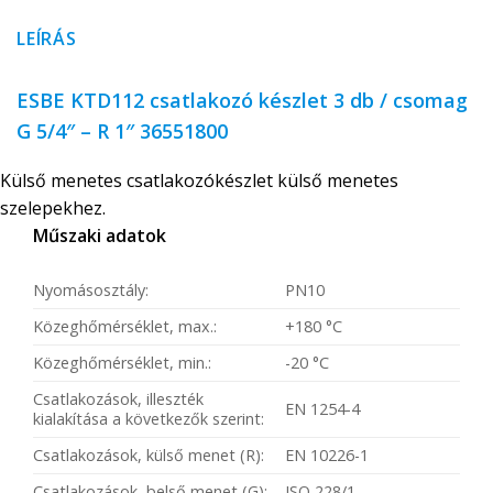
LEÍRÁS
ESBE KTD112 csatlakozó készlet 3 db / csomag
G 5/4″ – R 1″ 36551800
Külső menetes csatlakozókészlet külső menetes
szelepekhez.
Műszaki adatok
Nyomásosztály:
PN10
Közeghőmérséklet, max.:
+180 °C
Közeghőmérséklet, min.:
-20 °C
Csatlakozások, illeszték
EN 1254-4
kialakítása a következők szerint:
Csatlakozások, külső menet (R):
EN 10226-1
Csatlakozások, belső menet (G):
ISO 228/1