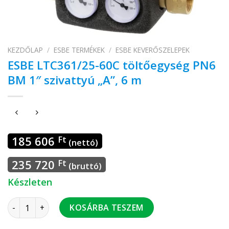
KEZDŐLAP
/
ESBE TERMÉKEK
/
ESBE KEVERŐSZELEPEK
ESBE LTC361/25-60C töltőegység PN6
BM 1″ szivattyú „A”, 6 m
185 606
Ft
(nettó)
235 720
Ft
(bruttó)
Készleten
ESBE LTC361/25-60C töltőegység PN6 BM 1" szivattyú "A", 6
KOSÁRBA TESZEM