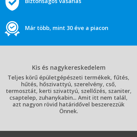
Biztonságos vásárlás
Már több, mint 30 éve a piacon
Kis és nagykereskedelem
Teljes körű épületgépészeti termékek, fűtés,
hűtés, hőszivattyú, szerelvény, cső,
termosztát, kerti szivattyú, szellőzés, szaniter,
csaptelep, zuhanykabin... Amit itt nem talál,
azt nagyon rövid határidővel beszerezzük
Önnek.