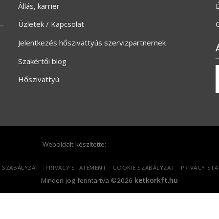
Állás, karrier
Üzletek / Kapcsolat
G
Jelentkezés hőszivattyús szervizpartnernek
Szakértői blog
Hőszivattyú
Weboldalt készítette:
 SZABÁLYZAT
PRIVACY STATEMENT
COOKIE SZABÁLYZAT
PRIVACY ST
Minden jog fenntartva ©2026
ketkorkft.hu