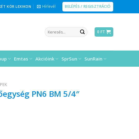
BELÉPÉS / REGISZTRÁCIÓ
Hírlevél
KÉT KÖR LEXIKON
Keresés
0
FT
a
következőre:
oup
Emtas
Akcióink
SprSun
SunRain
EPEK
tőegység PN6 BM 5/4″