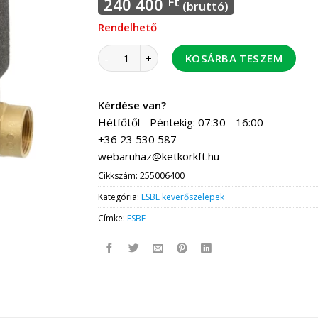
240 400
Ft
(bruttó)
Rendelhető
ESBE LTC361/32-55C töltőegység PN6 BM 5/4" 
KOSÁRBA TESZEM
Kérdése van?
Hétfőtől - Péntekig: 07:30 - 16:00
+36 23 530 587
webaruhaz@ketkorkft.hu
Cikkszám:
255006400
Kategória:
ESBE keverőszelepek
Címke:
ESBE