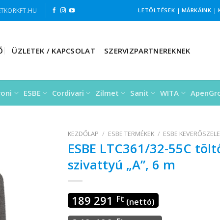
TKORKFT.HU
LETÖLTÉSEK
|
MÁRKÁINK
|
Ő
ÜZLETEK / KAPCSOLAT
SZERVIZPARTNEREKNEK
roni
ESBE
Cordivari
Zilmet
Sanit
WITA
ApenGr
KEZDŐLAP
/
ESBE TERMÉKEK
/
ESBE KEVERŐSZEL
ESBE LTC361/32-55C töl
szivattyú „A”, 6 m
189 291
Ft
(nettó)