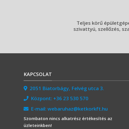
Teljes körű épületgépé
szivattyú, szellőzés, sz
KAPCSOLAT
2051 Biatorbágy, Felvég utca 3.
Központ:
+36 23 530 570
E-mail:
webaruhaz@ketkorkft.hu
Szombaton nincs alkatrész értékesítés az
üzleteinkben!