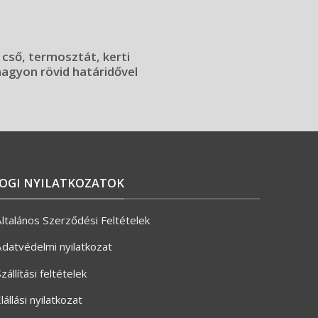
 cső, termosztát, kerti
 nagyon rövid határidővel
JOGI NYILATKOZATOK
ltalános Szerződési Feltételek
datvédelmi nyilatkozat
zállítási feltételek
lállási nyilatkozat