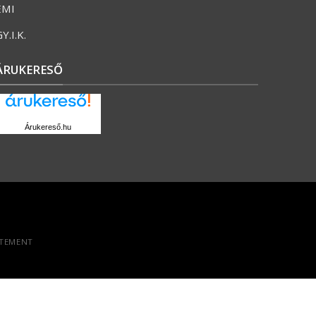
ÉMI
Y.I.K.
ÁRUKERESŐ
Árukereső.hu
ATEMENT