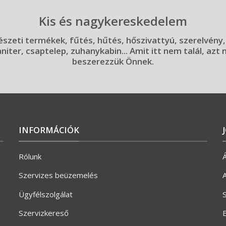
Kis és nagykereskedelem
szeti termékek, fűtés, hűtés, hőszivattyú, szerelvény,
aniter, csaptelep, zuhanykabin... Amit itt nem talál, azt
beszerezzük Önnek.
INFORMÁCIÓK
Rólunk
Á
Szervizes beüzemelés
A
Ügyfélszolgálat
S
Szervizkereső
E