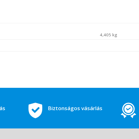
4,405 kg
tás
Biztonságos vásárlás