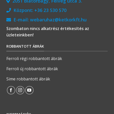
2051 Biatorbágy, Felvég utca 3.
Központ:
+36 23 530 570
E-mail:
webaruhaz@ketkorkft.hu
Szombaton nincs alkatrész értékesítés az
üzleteinkben!
ROBBANTOTT ÁBRÁK
Ferroli régi robbantott ábrák
Ferroli új robbantott ábrák
Sime robbantott ábrák