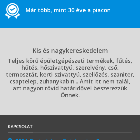
Már több, mint 30 éve a piacon
Kis és nagykereskedelem
Teljes körű épületgépészeti termékek, fűtés,
hűtés, hőszivattyú, szerelvény, cső,
termosztát, kerti szivattyú, szellőzés, szaniter,
csaptelep, zuhanykabin... Amit itt nem talál,
azt nagyon rövid határidővel beszerezzük
Önnek.
KAPCSOLAT