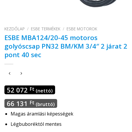
KEZDŐLAP
/
ESBE TERMÉKEK
/
ESBE MOTOROK
ESBE MBA124/20-45 motoros
golyóscsap PN32 BM/KM 3/4″ 2 járat 2
pont 40 sec
52 072
Ft
(nettó)
66 131
Ft
(bruttó)
Magas áramlási képességek
Légbuboréktól mentes