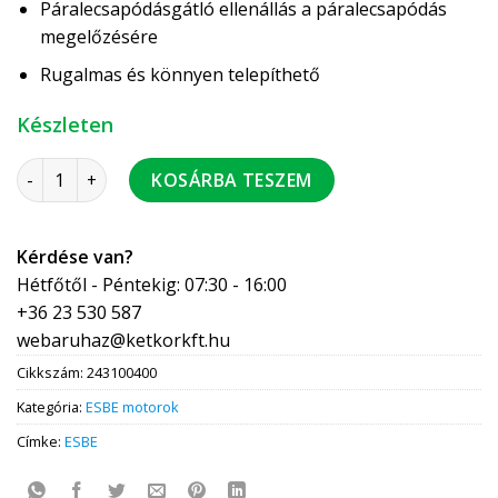
Páralecsapódásgátló ellenállás a páralecsapódás
megelőzésére
Rugalmas és könnyen telepíthető
Készleten
ESBE MBA124/20-45 motoros golyóscsap PN32 BM/KM 3/4" 2 j
KOSÁRBA TESZEM
Kérdése van?
Hétfőtől - Péntekig: 07:30 - 16:00
+36 23 530 587
webaruhaz@ketkorkft.hu
Cikkszám:
243100400
Kategória:
ESBE motorok
Címke:
ESBE