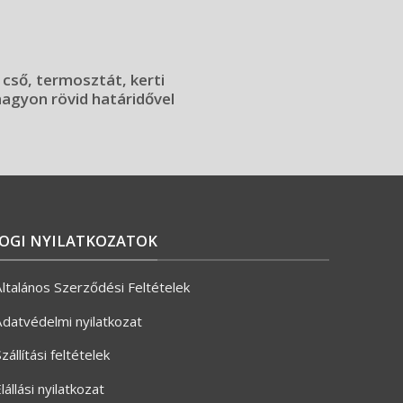
 cső, termosztát, kerti
 nagyon rövid határidővel
JOGI NYILATKOZATOK
ltalános Szerződési Feltételek
datvédelmi nyilatkozat
zállítási feltételek
lállási nyilatkozat