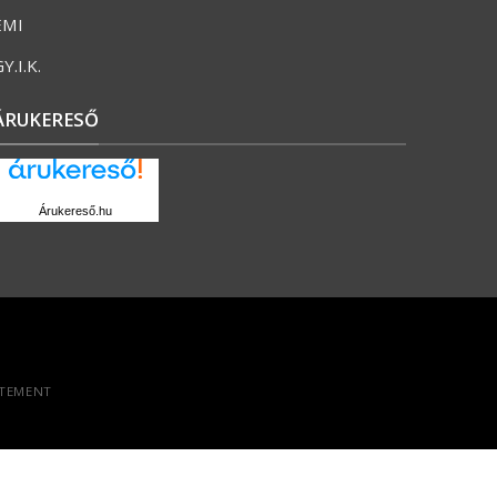
ÉMI
Y.I.K.
ÁRUKERESŐ
Árukereső.hu
ATEMENT