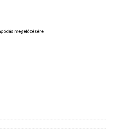
csapódás megelőzésére
BM/KM 1" 2 járatú 2 pont 40 sec mennyiség