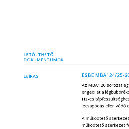
LETÖLTHETŐ
DOKUMENTUMOK
ESBE MBA124/25-60 
LEÍRÁS
Az MBA120 sorozat egy 
engedi át a légbuboréko
Hz-es tápfeszültséghez
lecsapódás ellen védő 
A működtető szerkezet 
működtető szerkezet fe