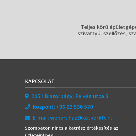
Teljes körű épületgépé
szivattyú, szellőzés, sz
KAPCSOLAT
2051 Biatorbágy, Felvég utca 3.
Központ:
+36 23 530 570
E-mail:
webaruhaz@ketkorkft.hu
Szombaton nincs alkatrész értékesítés az
üzleteinkben!