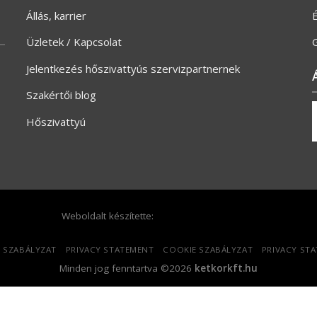
Állás, karrier
Üzletek / Kapcsolat
G
Jelentkezés hőszivattyús szervizpartnernek
Szakértői blog
Hőszivattyú
Weboldalt készítette:
 SZABÁLYZAT
PRIVACY STATEMENT
COOKIE SZABÁLYZAT
PRIVACY ST
Minden jog fenntartva ©2026
ketkorkft.hu