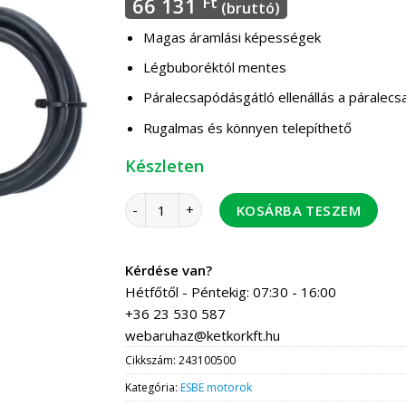
66 131
Ft
(bruttó)
Magas áramlási képességek
Légbuboréktól mentes
Páralecsapódásgátló ellenállás a párale
Rugalmas és könnyen telepíthető
Készleten
ESBE MBA124/25-60 motoros golyóscsap PN32 
KOSÁRBA TESZEM
Kérdése van?
Hétfőtől - Péntekig: 07:30 - 16:00
+36 23 530 587
webaruhaz@ketkorkft.hu
Cikkszám:
243100500
Kategória:
ESBE motorok