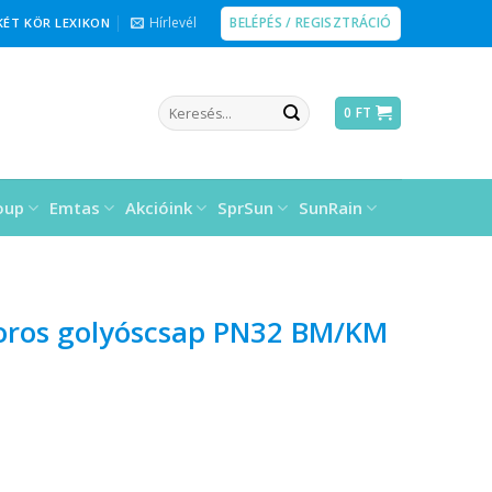
BELÉPÉS / REGISZTRÁCIÓ
Hírlevél
KÉT KÖR LEXIKON
Keresés
0
FT
a
következőre:
oup
Emtas
Akcióink
SprSun
SunRain
oros golyóscsap PN32 BM/KM