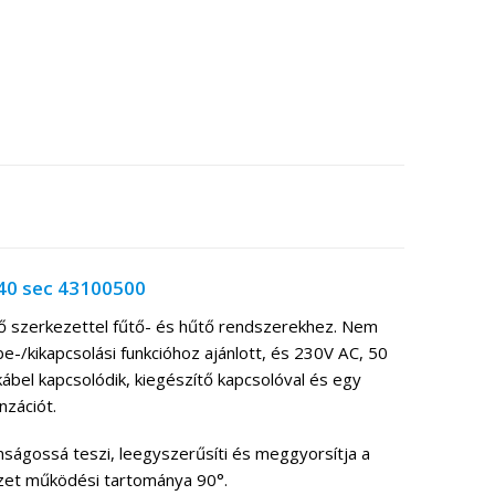
40 sec 43100500
 szerkezettel fűtő- és hűtő rendszerekhez. Nem
e-/kikapcsolási funkcióhoz ajánlott, és 230V AC, 50
bel kapcsolódik, kiegészítő kapcsolóval és egy
nzációt.
ságossá teszi, leegyszerűsíti és meggyorsítja a
zet működési tartománya 90°.