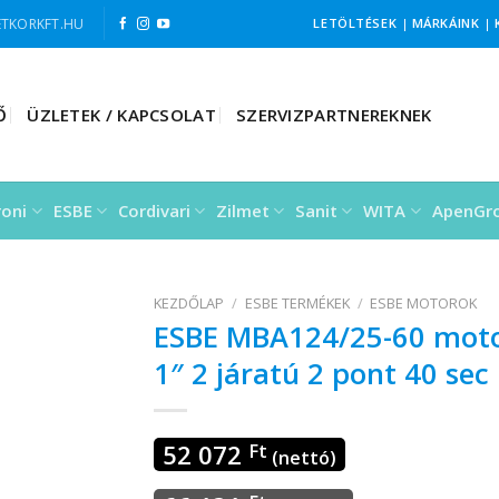
TKORKFT.HU
LETÖLTÉSEK
|
MÁRKÁINK
|
Ő
ÜZLETEK / KAPCSOLAT
SZERVIZPARTNEREKNEK
roni
ESBE
Cordivari
Zilmet
Sanit
WITA
ApenGr
KEZDŐLAP
/
ESBE TERMÉKEK
/
ESBE MOTOROK
ESBE MBA124/25-60 mot
1″ 2 járatú 2 pont 40 sec
52 072
Ft
(nettó)