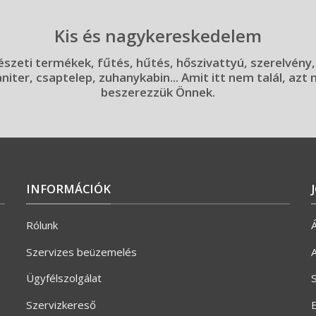
Kis és nagykereskedelem
szeti termékek, fűtés, hűtés, hőszivattyú, szerelvény,
aniter, csaptelep, zuhanykabin... Amit itt nem talál, azt
beszerezzük Önnek.
INFORMÁCIÓK
Rólunk
Á
Szervizes beüzemelés
A
Ügyfélszolgálat
S
Szervizkereső
E