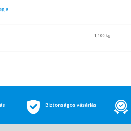
apja
1,100 kg
tás
Biztonságos vásárlás