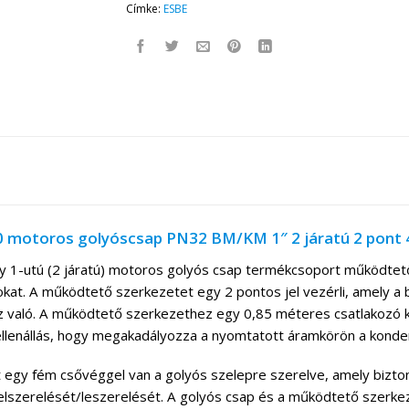
Címke:
ESBE
motoros golyóscsap PN32 BM/KM 1″ 2 járatú 2 pont 
1-utú (2 járatú) motoros golyós csap termékcsoport működtető
kat. A működtető szerkezetet egy 2 pontos jel vezérli, amely a b
 való. A működtető szerkezethez egy 0,85 méteres csatlakozó ká
ellenállás, hogy megakadályozza a nyomtatott áramkörön a konde
egy fém csővéggel van a golyós szelepre szerelve, amely bizton
lszerelését/leszerelését. A golyós csap és a működtető szerke