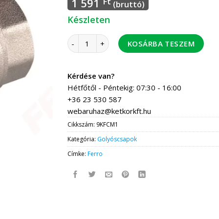
1 591
Ft
(bruttó)
Készleten
FERRO F-Comfort golyóscsap 1/2" BB 24/cso
KOSÁRBA TESZEM
Kérdése van?
Hétfőtől - Péntekig: 07:30 - 16:00
+36 23 530 587
webaruhaz@ketkorkft.hu
Cikkszám:
9KFCM1
Kategória:
Golyóscsapok
Címke:
Ferro