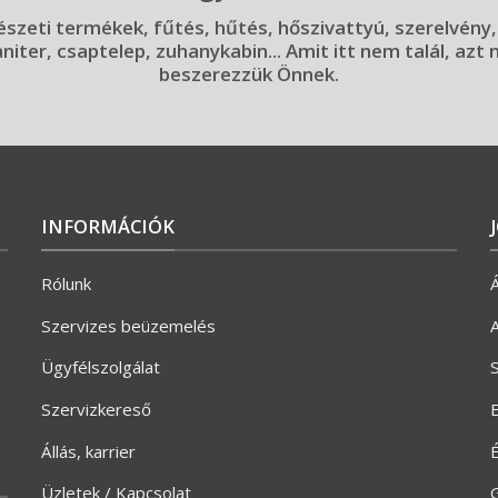
szeti termékek, fűtés, hűtés, hőszivattyú, szerelvény,
aniter, csaptelep, zuhanykabin... Amit itt nem talál, azt
beszerezzük Önnek.
INFORMÁCIÓK
Rólunk
Á
Szervizes beüzemelés
A
Ügyfélszolgálat
S
Szervizkereső
E
Állás, karrier
Üzletek / Kapcsolat
G