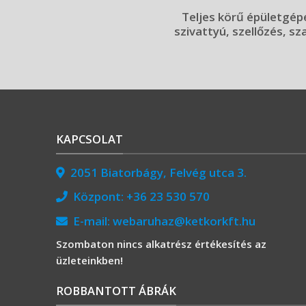
Teljes körű épületgépé
szivattyú, szellőzés, sz
KAPCSOLAT
2051 Biatorbágy, Felvég utca 3.
Központ:
+36 23 530 570
E-mail:
webaruhaz@ketkorkft.hu
Szombaton nincs alkatrész értékesítés az
üzleteinkben!
ROBBANTOTT ÁBRÁK