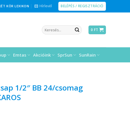
BELÉPÉS / REGISZTRÁCIÓ
Hírlevél
KÉT KÖR LEXIKON
Keresés
0
FT
a
következőre:
oup
Emtas
Akcióink
SprSun
SunRain
csap 1/2″ BB 24/csomag
 KAROS