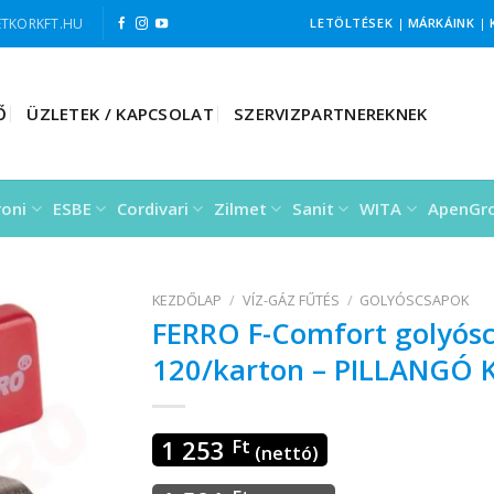
TKORKFT.HU
LETÖLTÉSEK
|
MÁRKÁINK
|
Ő
ÜZLETEK / KAPCSOLAT
SZERVIZPARTNEREKNEK
roni
ESBE
Cordivari
Zilmet
Sanit
WITA
ApenGr
KEZDŐLAP
/
VÍZ-GÁZ FŰTÉS
/
GOLYÓSCSAPOK
FERRO F-Comfort golyós
120/karton – PILLANGÓ
1 253
Ft
(nettó)