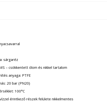
nyacsavarral
a: sárgaréz
 – csökkentett ólom és nikkel tartalom
mítés anyaga: PTFE
ás: 20 bar (PN20)
rséklet: 100°C
zzel érintkező részek felülete nikkelmentes