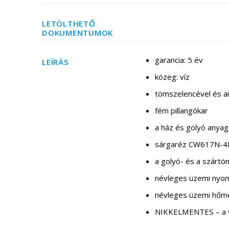
LETÖLTHETŐ
DOKUMENTUMOK
garancia: 5 év
LEÍRÁS
közeg: víz
tömszelencével és a
fém pillangókar
a ház és golyó anyag
sárgaréz CW617N-4MS
a golyó- és a szártö
névleges üzemi nyom
névleges üzemi hőmé
NIKKELMENTES – a ví