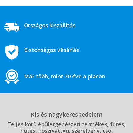
Országos kiszállítás
Biztonságos vásárlás
Már több, mint 30 éve a piacon
Kis és nagykereskedelem
Teljes körű épületgépészeti termékek, fűtés,
hűtés, hőszivattyú, szerelvény, cső,