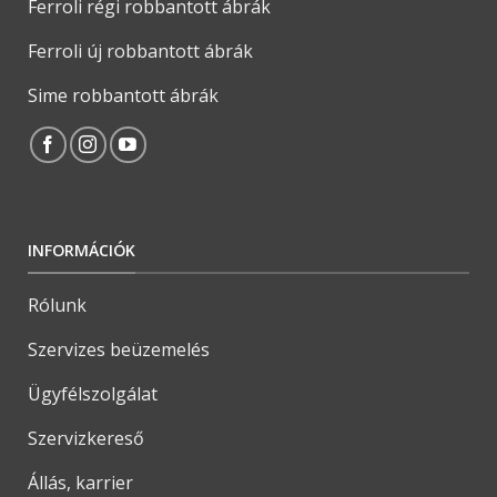
Ferroli régi robbantott ábrák
Ferroli új robbantott ábrák
Sime robbantott ábrák
INFORMÁCIÓK
Rólunk
Szervizes beüzemelés
Ügyfélszolgálat
Szervizkereső
Állás, karrier