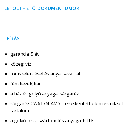
LETÖLTHETŐ DOKUMENTUMOK
LEÍRÁS
garancia: 5 év
közeg: víz
tömszelencével és anyacsavarral
fém kezelőkar
a ház és golyó anyaga: sárgaréz
sárgaréz CW617N-4MS – csökkentett ólom és nikkel
tartalom
a golyó- és a szártömítés anyaga: PTFE