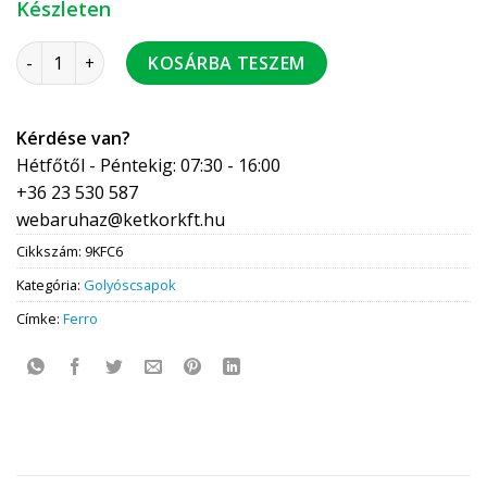
Készleten
FERRO F-Comfort golyóscsap 2" BB 2/csomag 12/karton - K
KOSÁRBA TESZEM
Kérdése van?
Hétfőtől - Péntekig: 07:30 - 16:00
+36 23 530 587
webaruhaz@ketkorkft.hu
Cikkszám:
9KFC6
Kategória:
Golyóscsapok
Címke:
Ferro