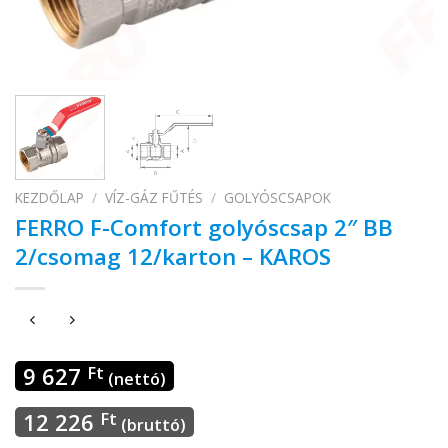
KEZDŐLAP
/
VÍZ-GÁZ FŰTÉS
/
GOLYÓSCSAPOK
FERRO F-Comfort golyóscsap 2″ BB
2/csomag 12/karton – KAROS
9 627
Ft
(nettó)
12 226
Ft
(bruttó)