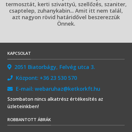
termosztát, kerti szivattyú, szellőzés, szaniter,
csaptelep, zuhanykabin... Amit itt nem talál,
azt nagyon rövid határidővel beszerezzük
Önnek.
KAPCSOLAT
2051 Biatorbágy, Felvég utca 3.
Központ:
+36 23 530 570
E-mail:
webaruhaz@ketkorkft.hu
Szombaton nincs alkatrész értékesítés az
üzleteinkben!
ROBBANTOTT ÁBRÁK