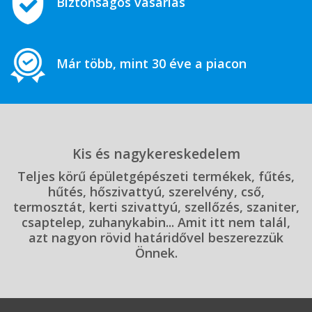
Biztonságos vásárlás
Már több, mint 30 éve a piacon
Kis és nagykereskedelem
Teljes körű épületgépészeti termékek, fűtés,
hűtés, hőszivattyú, szerelvény, cső,
termosztát, kerti szivattyú, szellőzés, szaniter,
csaptelep, zuhanykabin... Amit itt nem talál,
azt nagyon rövid határidővel beszerezzük
Önnek.