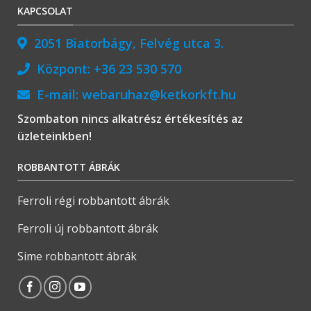
KAPCSOLAT
2051 Biatorbágy, Felvég utca 3.
Központ:
+36 23 530 570
E-mail:
webaruhaz@ketkorkft.hu
Szombaton nincs alkatrész értékesítés az
üzleteinkben!
ROBBANTOTT ÁBRÁK
Ferroli régi robbantott ábrák
Ferroli új robbantott ábrák
Sime robbantott ábrák