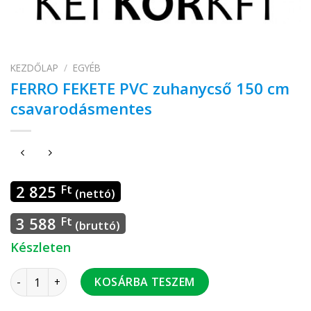
KEZDŐLAP
/
EGYÉB
FERRO FEKETE PVC zuhanycső 150 cm
csavarodásmentes
2 825
Ft
(nettó)
3 588
Ft
(bruttó)
Készleten
FERRO FEKETE PVC zuhanycső 150 cm csavarodásmentes me
KOSÁRBA TESZEM