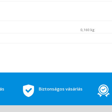
0,160 kg
tás
Biztonságos vásárlás