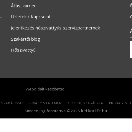
Állás, karrier
Üzletek / Kapcsolat
G
Jelentkezés hőszivattyús szervizpartnernek
Szakértői blog
Hőszivattyú
Weboldalt készítette:
 SZABÁLYZAT
PRIVACY STATEMENT
COOKIE SZABÁLYZAT
PRIVACY ST
Minden jog fenntartva ©2026
ketkorkft.hu