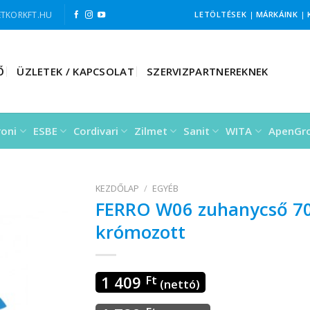
TKORKFT.HU
LETÖLTÉSEK
|
MÁRKÁINK
|
Ő
ÜZLETEK / KAPCSOLAT
SZERVIZPARTNEREKNEK
roni
ESBE
Cordivari
Zilmet
Sanit
WITA
ApenGr
KEZDŐLAP
/
EGYÉB
FERRO W06 zuhanycső 7
krómozott
1 409
Ft
(nettó)