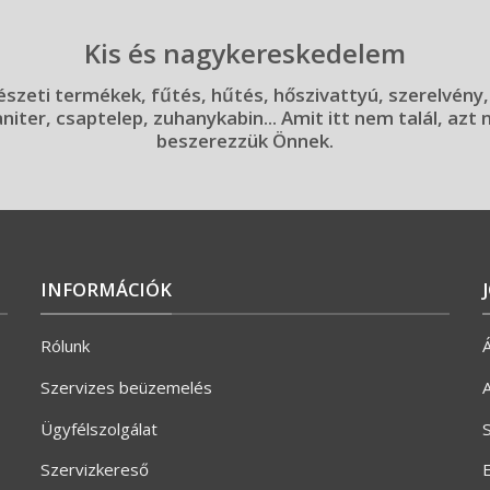
Kis és nagykereskedelem
szeti termékek, fűtés, hűtés, hőszivattyú, szerelvény,
aniter, csaptelep, zuhanykabin... Amit itt nem talál, azt
beszerezzük Önnek.
INFORMÁCIÓK
Rólunk
Á
Szervizes beüzemelés
A
Ügyfélszolgálat
S
Szervizkereső
E