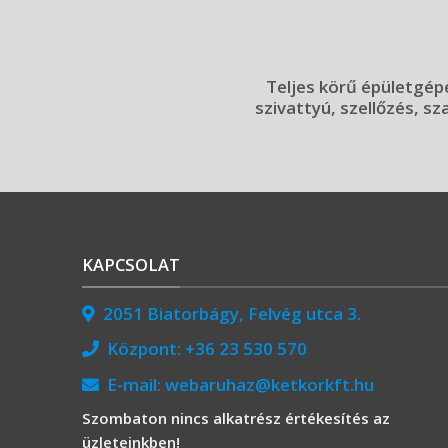
Teljes körű épületgépé
szivattyú, szellőzés, sz
KAPCSOLAT
2051 Biatorbágy, Felvég utca 3.
Központ:
+36 23 530 570
E-mail:
webaruhaz@ketkorkft.hu
Szombaton nincs alkatrész értékesítés az
üzleteinkben!