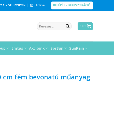
BELÉPÉS / REGISZTRÁCIÓ
Hírlevél
KÉT KÖR LEXIKON
Keresés
0
FT
a
következőre:
oup
Emtas
Akcióink
SprSun
SunRain
0 cm fém bevonatú műanyag