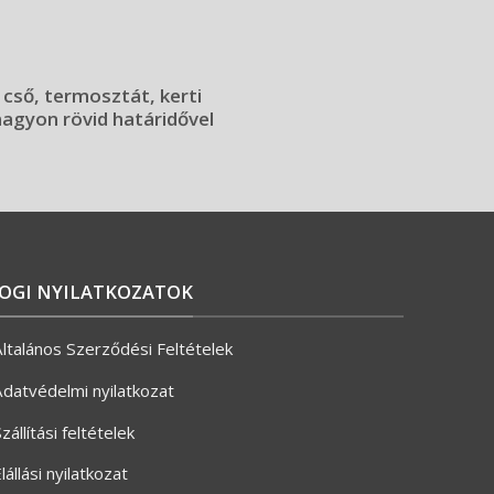
 cső, termosztát, kerti
 nagyon rövid határidővel
JOGI NYILATKOZATOK
ltalános Szerződési Feltételek
datvédelmi nyilatkozat
zállítási feltételek
lállási nyilatkozat