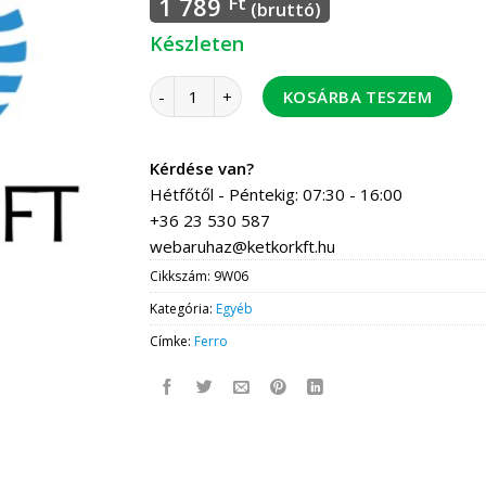
1 789
Ft
(bruttó)
Készleten
FERRO W06 zuhanycső 70 cm fém bevonatú 
KOSÁRBA TESZEM
Kérdése van?
Hétfőtől - Péntekig: 07:30 - 16:00
+36 23 530 587
webaruhaz@ketkorkft.hu
Cikkszám:
9W06
Kategória:
Egyéb
Címke:
Ferro