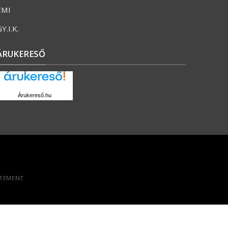
ÉMI
Y.I.K.
ÁRUKERESŐ
Árukereső.hu
ATEMENT