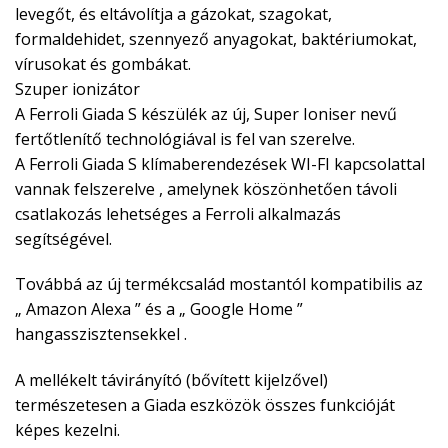
levegőt, és eltávolítja a gázokat, szagokat,
formaldehidet, szennyező anyagokat, baktériumokat,
vírusokat és gombákat.
Szuper ionizátor
A Ferroli Giada S készülék az új, Super Ioniser nevű
fertőtlenítő technológiával is fel van szerelve.
A Ferroli Giada S klímaberendezések WI-FI kapcsolattal
vannak felszerelve , amelynek köszönhetően távoli
csatlakozás lehetséges a Ferroli alkalmazás
segítségével.
Továbbá az új termékcsalád mostantól kompatibilis az
„ Amazon Alexa ” és a „ Google Home ”
hangasszisztensekkel .
A mellékelt távirányító (bővített kijelzővel)
természetesen a Giada eszközök összes funkcióját
képes kezelni.