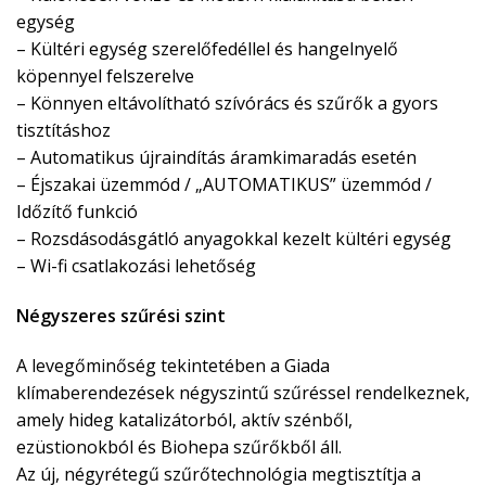
egység
– Kültéri egység szerelőfedéllel és hangelnyelő
köpennyel felszerelve
– Könnyen eltávolítható szívórács és szűrők a gyors
tisztításhoz
– Automatikus újraindítás áramkimaradás esetén
– Éjszakai üzemmód / „AUTOMATIKUS” üzemmód /
Időzítő funkció
– Rozsdásodásgátló anyagokkal kezelt kültéri egység
– Wi-fi csatlakozási lehetőség
Négyszeres szűrési szint
A levegőminőség tekintetében a Giada
klímaberendezések négyszintű szűréssel rendelkeznek,
amely hideg katalizátorból, aktív szénből,
ezüstionokból és Biohepa szűrőkből áll.
Az új, négyrétegű szűrőtechnológia megtisztítja a