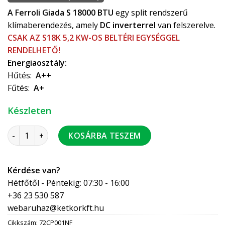
A Ferroli Giada
S 18000 BTU
egy split rendszerű
klímaberendezés, amely
DC inverterrel
van felszerelve.
CSAK AZ S18K 5,2 KW-OS BELTÉRI EGYSÉGGEL
RENDELHETŐ!
Energiaosztály:
Hűtés:
A++
Fűtés:
A+
Készleten
Ferroli Giada S18K 5,2 kW kültéri egység split klíma R32, Wi-
KOSÁRBA TESZEM
Kérdése van?
Hétfőtől - Péntekig: 07:30 - 16:00
+36 23 530 587
webaruhaz@ketkorkft.hu
Cikkszám:
72CP001NF