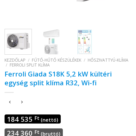
KEZDŐLAP
/
FŰTŐ-HŰTŐ KÉSZÜLÉKEK
/
HŐSZIVATTYÚ-KLÍMA
/
FERROLI SPLIT KLÍMA
Ferroli Giada S18K 5,2 kW kültéri
egység split klíma R32, Wi-fi
184 535
Ft
(nettó)
234 360
Ft
(bruttó)