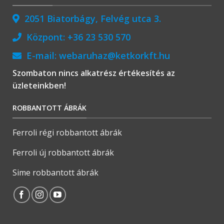
2051 Biatorbágy, Felvég utca 3.
Központ:
+36 23 530 570
E-mail:
webaruhaz@ketkorkft.hu
Szombaton nincs alkatrész értékesítés az
üzleteinkben!
ROBBANTOTT ÁBRÁK
Ferroli régi robbantott ábrák
Ferroli új robbantott ábrák
Sime robbantott ábrák