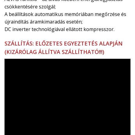
csökkentésére szolgál;
A beállítások automatikus memóriában megőrzése és
újraindítás áramkimaradás esetén;
DC inverter technológiával ellátott kompresszor.
SZÁLLÍTÁS: ELŐZETES EGYEZTETÉS ALAPJÁN
(KIZÁRÓLAG ÁLLÍTVA SZÁLLÍTHATÓ!!!)