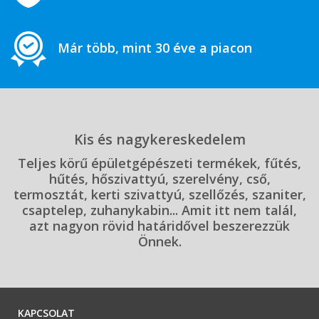
Már több, mint 30 éve a piacon
Kis és nagykereskedelem
Teljes körű épületgépészeti termékek, fűtés,
hűtés, hőszivattyú, szerelvény, cső,
termosztát, kerti szivattyú, szellőzés, szaniter,
csaptelep, zuhanykabin... Amit itt nem talál,
azt nagyon rövid határidővel beszerezzük
Önnek.
KAPCSOLAT