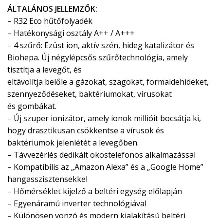
ÁLTALÁNOS JELLEMZŐK:
– R32 Eco hűtőfolyadék
– Hatékonysági osztály A++ / A+++
– 4 szűrő: Ezüst ion, aktív szén, hideg katalizátor és
Biohepa. Új négylépcsős szűrőtechnológia, amely
tisztítja a levegőt, és
eltávolítja belőle a gázokat, szagokat, formaldehideket,
szennyeződéseket, baktériumokat, vírusokat
és gombákat.
– Új szuper ionizátor, amely ionok millióit bocsátja ki,
hogy drasztikusan csökkentse a vírusok és
baktériumok jelenlétét a levegőben.
– Távvezérlés dedikált okostelefonos alkalmazással
– Kompatibilis az „Amazon Alexa” és a „Google Home”
hangasszisztensekkel
– Hőmérséklet kijelző a beltéri egység előlapján
– Egyenáramú inverter technológiával
– Különösen vonzó és modern kialakítású beltéri