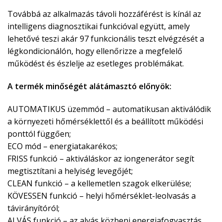
Továbbá az alkalmazás távoli hozzáférést is kínál az
intelligens diagnosztikai funkcióval együtt, amely
lehetővé teszi akár 97 funkcionális teszt elvégzését a
légkondicionálón, hogy ellenőrizze a megfelelő
működést és észlelje az esetleges problémákat.
A termék minőségét alátámasztó előnyök:
AUTOMATIKUS üzemmód – automatikusan aktiválódik
a környezeti hőmérséklettől és a beállított működési
ponttól függően;
ECO mód – energiatakarékos;
FRISS funkció – aktiváláskor az iongenerátor segít
megtisztítani a helyiség levegőjét;
CLEAN funkció – a kellemetlen szagok elkerülése;
KÖVESSEN funkció – helyi hőmérséklet-leolvasás a
távirányítóról;
ALVÁS funkció – az alvás közbeni energiafogyasztás