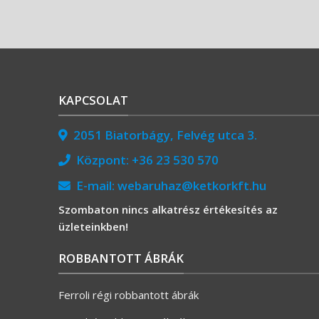
KAPCSOLAT
2051 Biatorbágy, Felvég utca 3.
Központ:
+36 23 530 570
E-mail:
webaruhaz@ketkorkft.hu
Szombaton nincs alkatrész értékesítés az
üzleteinkben!
ROBBANTOTT ÁBRÁK
Ferroli régi robbantott ábrák