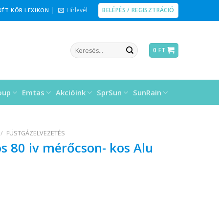
BELÉPÉS / REGISZTRÁCIÓ
Hírlevél
KÉT KÖR LEXIKON
Keresés
0
FT
a
következőre:
oup
Emtas
Akcióink
SprSun
SunRain
/
FÜSTGÁZELVEZETÉS
s 80 iv mérőcson- kos Alu