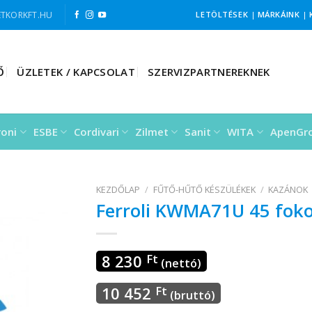
TKORKFT.HU
LETÖLTÉSEK
|
MÁRKÁINK
|
Ő
ÜZLETEK / KAPCSOLAT
SZERVIZPARTNEREKNEK
roni
ESBE
Cordivari
Zilmet
Sanit
WITA
ApenGr
KEZDŐLAP
/
FŰTŐ-HŰTŐ KÉSZÜLÉKEK
/
KAZÁNOK
Ferroli KWMA71U 45 foko
8 230
Ft
(nettó)
10 452
Ft
(bruttó)