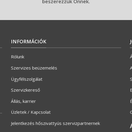
beszerezzük Önnek.
INFORMÁCIÓK
Rólunk
Á
Szervizes beüzemelés
A
Ügyfélszolgálat
S
Szervizkereső
E
Állás, karrier
Üzletek / Kapcsolat
G
Jelentkezés hőszivattyús szervizpartnernek