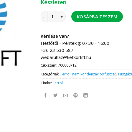
Készleten
Ferroli KWMA71U 45 fokos 80 iv mérőcson- k
KOSÁRBA TESZEM
Kérdése van?
Hétfőtől - Péntekig: 07:30 - 16:00
+36 23 530 587
webaruhaz@ketkorkft.hu
Cikkszám:
700000712
Kategóriák:
Ferroli nem kondenzációs füstcső
,
Füstgáz
Címke:
Ferroli