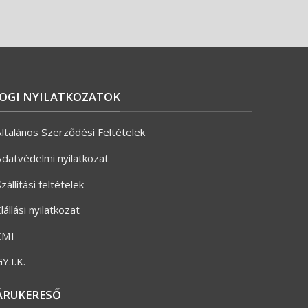
JOGI NYILATKOZATOK
ltalános Szerződési Feltételek
datvédelmi nyilatkozat
zállítási feltételek
lállási nyilatkozat
ÉMI
Y.I.K.
ÁRUKERESŐ