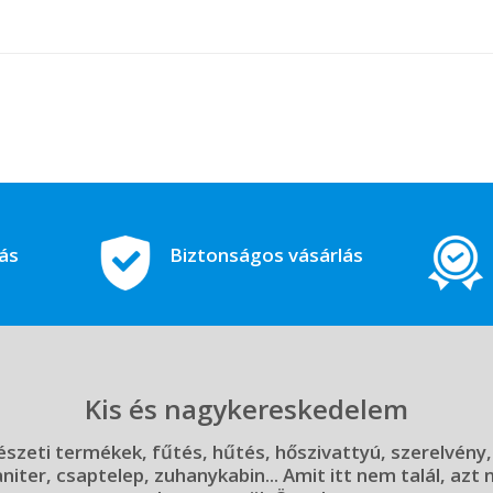
tás
Biztonságos vásárlás
Kis és nagykereskedelem
szeti termékek, fűtés, hűtés, hőszivattyú, szerelvény,
aniter, csaptelep, zuhanykabin... Amit itt nem talál, azt