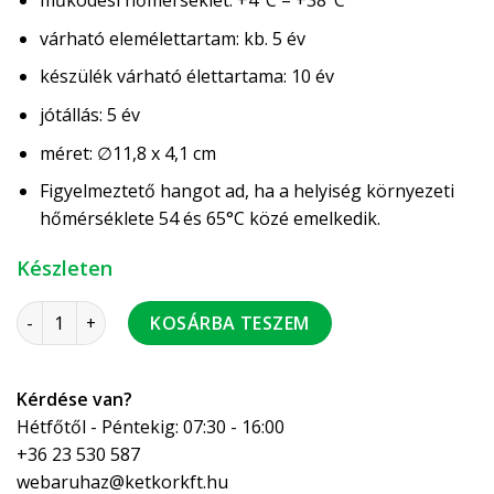
működési hőmérséklet: +4°C – +38°C
várható elemélettartam: kb. 5 év
készülék várható élettartama: 10 év
jótállás: 5 év
méret: ∅11,8 x 4,1 cm
Figyelmeztető hangot ad, ha a helyiség környezeti
hőmérséklete 54 és 65°C közé emelkedik.
Készleten
FireAngel hőérzékelő FA6215-INT mennyiség
KOSÁRBA TESZEM
Kérdése van?
Hétfőtől - Péntekig: 07:30 - 16:00
+36 23 530 587
webaruhaz@ketkorkft.hu