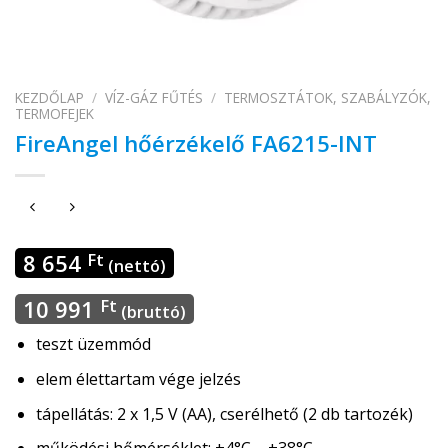
KEZDŐLAP
/
VÍZ-GÁZ FŰTÉS
/
TERMOSZTÁTOK, SZABÁLYZÓK,
TERMOFEJEK
FireAngel hőérzékelő FA6215-INT
8 654
Ft
(nettó)
10 991
Ft
(bruttó)
teszt üzemmód
elem élettartam vége jelzés
tápellátás: 2 x 1,5 V (AA), cserélhető (2 db tartozék)