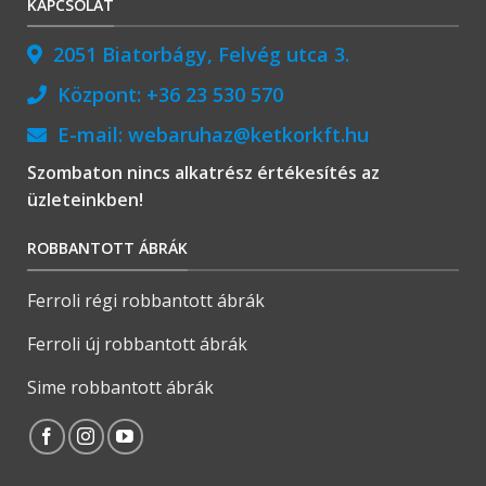
KAPCSOLAT
2051 Biatorbágy, Felvég utca 3.
Központ:
+36 23 530 570
E-mail:
webaruhaz@ketkorkft.hu
Szombaton nincs alkatrész értékesítés az
üzleteinkben!
ROBBANTOTT ÁBRÁK
Ferroli régi robbantott ábrák
Ferroli új robbantott ábrák
Sime robbantott ábrák