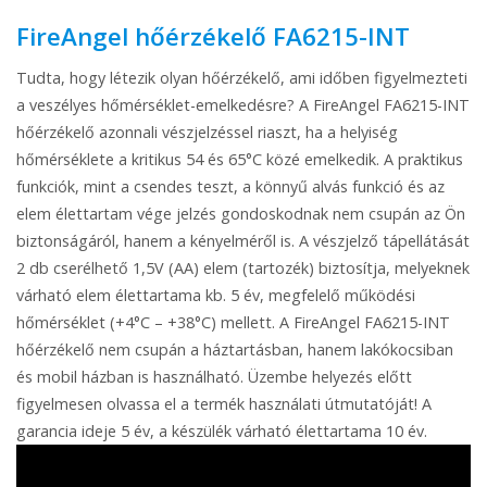
FireAngel hőérzékelő FA6215-INT
Tudta, hogy létezik olyan hőérzékelő, ami időben figyelmezteti
a veszélyes hőmérséklet-emelkedésre? A FireAngel FA6215-INT
hőérzékelő azonnali vészjelzéssel riaszt, ha a helyiség
hőmérséklete a kritikus 54 és 65°C közé emelkedik. A praktikus
funkciók, mint a csendes teszt, a könnyű alvás funkció és az
elem élettartam vége jelzés gondoskodnak nem csupán az Ön
biztonságáról, hanem a kényelméről is. A vészjelző tápellátását
2 db cserélhető 1,5V (AA) elem (tartozék) biztosítja, melyeknek
várható elem élettartama kb. 5 év, megfelelő működési
hőmérséklet (+4°C – +38°C) mellett. A FireAngel FA6215-INT
hőérzékelő nem csupán a háztartásban, hanem lakókocsiban
és mobil házban is használható. Üzembe helyezés előtt
figyelmesen olvassa el a termék használati útmutatóját! A
garancia ideje 5 év, a készülék várható élettartama 10 év.