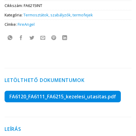
Cikkszám:
FA6215INT
Kategória:
Termosztátok, szabályzók, termofejek
Címke:
FireAngel
LETÖLTHETŐ DOKUMENTUMOK
FA6120_FA6111_FA6215_kezelesi_utasitas.pdf
LEÍRÁS