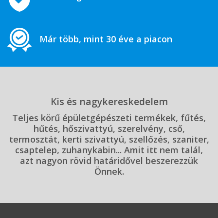
Már több, mint 30 éve a piacon
Kis és nagykereskedelem
Teljes körű épületgépészeti termékek, fűtés,
hűtés, hőszivattyú, szerelvény, cső,
termosztát, kerti szivattyú, szellőzés, szaniter,
csaptelep, zuhanykabin... Amit itt nem talál,
azt nagyon rövid határidővel beszerezzük
Önnek.