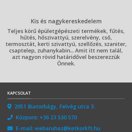
Kis és nagykereskedelem
Teljes körű épületgépészeti termékek, fűtés,
hűtés, hőszivattyú, szerelvény, cső,
termosztát, kerti szivattyú, szellőzés, szaniter,
csaptelep, zuhanykabin... Amit itt nem talál,
azt nagyon rövid határidővel beszerezzük
Önnek.
KAPCSOLAT
2051 Biatorbágy, Felvég utca 3.
Központ:
+36 23 530 570
E-mail:
webaruhaz@ketkorkft.hu