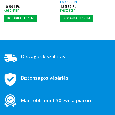
FA3322-INT
10 991
Ft
18 589
Ft
Készleten
Készleten
KOSÁRBA TESZEM
KOSÁRBA TESZEM
Országos kiszállítás
Biztonságos vásárlás
Már több, mint 30 éve a piacon