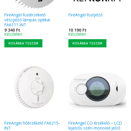
FireAngel füstérzékelő
FireAngel füstjelző
vészjelző lámpás optikai
FA6111-INT
9 340
Ft
10 190
Ft
Készleten
Készleten
KOSÁRBA TESZEM
KOSÁRBA TESZEM
FireAngel hőérzékelő FA6215-
FireAngel CO érzékelő – LCD
INT
kijelzős szén-monoxid jelző