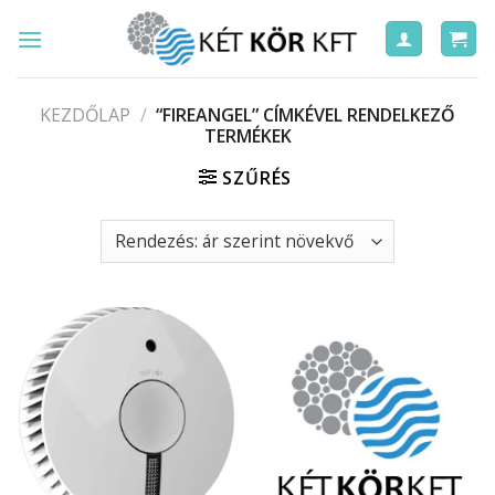
Skip
to
content
KEZDŐLAP
/
“FIREANGEL” CÍMKÉVEL RENDELKEZŐ
TERMÉKEK
SZŰRÉS