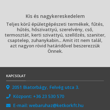
Kis és nagykereskedelem
Teljes körű épületgépészeti termékek, fűtés,
hűtés, hőszivattyú, szerelvény, cső,
termosztát, kerti szivattyú, szellőzés, szaniter,
csaptelep, zuhanykabin... Amit itt nem talál,
azt nagyon rövid határidővel beszerezzük
Önnek.
KAPCSOLAT
2051 Biatorbágy, Felvég utca 3.
Központ:
+36 23 530 570
E-mail:
webaruhaz@ketkorkft.hu