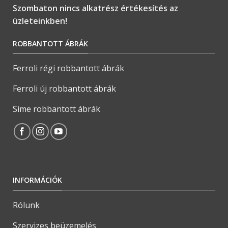
Szombaton nincs alkatrész értékesítés az
üzleteinkben!
ROBBANTOTT ÁBRÁK
Ferroli régi robbantott ábrák
Ferroli új robbantott ábrák
Sime robbantott ábrák
INFORMÁCIÓK
Rólunk
Szervizes beüzemelés