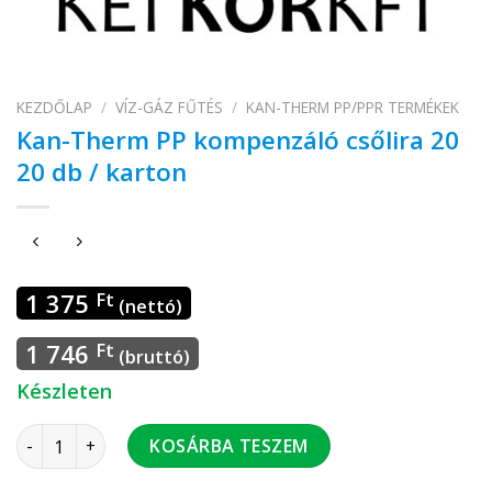
KEZDŐLAP
/
VÍZ-GÁZ FŰTÉS
/
KAN-THERM PP/PPR TERMÉKEK
Kan-Therm PP kompenzáló csőlira 20
20 db / karton
1 375
Ft
(nettó)
1 746
Ft
(bruttó)
Készleten
Kan-Therm PP kompenzáló csőlira 20 20 db / karton mennyi
KOSÁRBA TESZEM