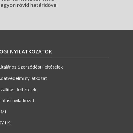
 nagyon rövid határidővel
JOGI NYILATKOZATOK
ltalános Szerződési Feltételek
datvédelmi nyilatkozat
zállítási feltételek
lállási nyilatkozat
ÉMI
Y.I.K.