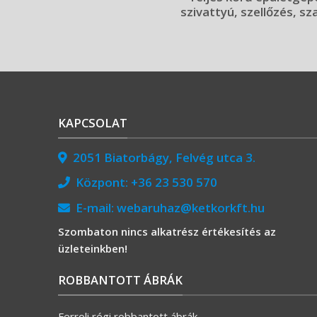
szivattyú, szellőzés, sz
KAPCSOLAT
2051 Biatorbágy, Felvég utca 3.
Központ:
+36 23 530 570
E-mail:
webaruhaz@ketkorkft.hu
Szombaton nincs alkatrész értékesítés az
üzleteinkben!
ROBBANTOTT ÁBRÁK
Ferroli régi robbantott ábrák