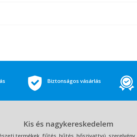
tás
Biztonságos vásárlás
Kis és nagykereskedelem
szeti termékek, fűtés, hűtés, hőszivattyú, szerelvény,