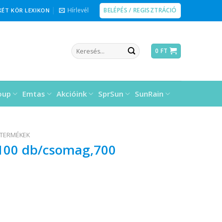
BELÉPÉS / REGISZTRÁCIÓ
Hírlevél
KÉT KÖR LEXIKON
Keresés
0
FT
a
következőre:
oup
Emtas
Akcióink
SprSun
SunRain
 TERMÉKEK
100 db/csomag,700