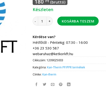
180
Ft
(bruttó)
Készleten
Kan-Therm PP kupak 25 100 db/csomag,700 d
KOSÁRBA TESZEM
Kérdése van?
Hétfőtől - Péntekig: 07:30 - 16:00
+36 23 530 587
webaruhaz@ketkorkft.hu
Cikkszám:
1209025003
Kategória:
Kan-Therm PP/PPR termékek
Címke:
Kan-therm