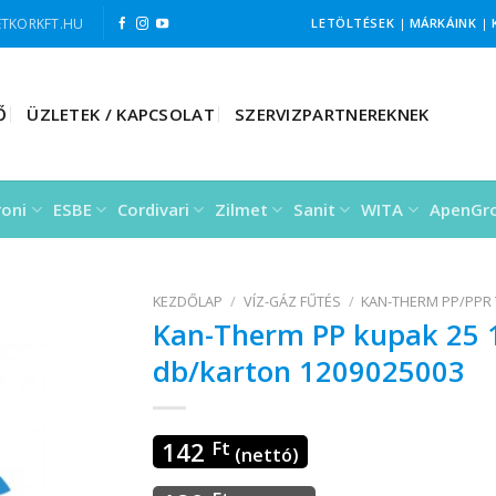
TKORKFT.HU
LETÖLTÉSEK
|
MÁRKÁINK
|
Ő
ÜZLETEK / KAPCSOLAT
SZERVIZPARTNEREKNEK
roni
ESBE
Cordivari
Zilmet
Sanit
WITA
ApenGr
KEZDŐLAP
/
VÍZ-GÁZ FŰTÉS
/
KAN-THERM PP/PPR
Kan-Therm PP kupak 25 
db/karton 1209025003
142
Ft
(nettó)