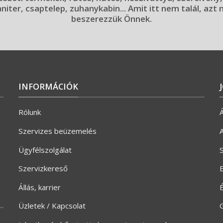
aniter, csaptelep, zuhanykabin... Amit itt nem talál, azt
beszerezzük Önnek.
INFORMÁCIÓK
Rólunk
Á
Szervizes beüzemelés
A
Ügyfélszolgálat
S
Szervizkereső
E
Állás, karrier
Üzletek / Kapcsolat
G