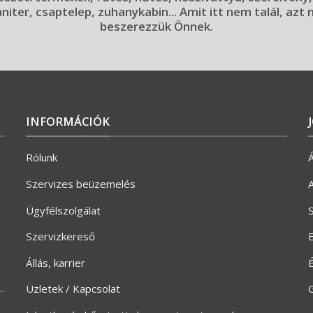
aniter, csaptelep, zuhanykabin... Amit itt nem talál, azt
beszerezzük Önnek.
INFORMÁCIÓK
Rólunk
Á
Szervizes beüzemelés
A
Ügyfélszolgálat
S
Szervizkereső
E
Állás, karrier
Üzletek / Kapcsolat
G