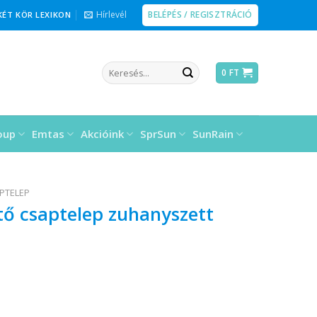
BELÉPÉS / REGISZTRÁCIÓ
Hírlevél
KÉT KÖR LEXIKON
Keresés
0
FT
a
következőre:
oup
Emtas
Akcióink
SprSun
SunRain
PTELEP
tő csaptelep zuhanyszett