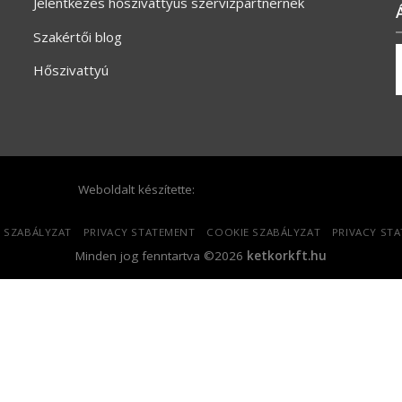
Jelentkezés hőszivattyús szervizpartnernek
Szakértői blog
Hőszivattyú
Weboldalt készítette:
 SZABÁLYZAT
PRIVACY STATEMENT
COOKIE SZABÁLYZAT
PRIVACY ST
Minden jog fenntartva ©2026
ketkorkft.hu