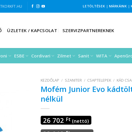
TKORKFT.HU
LETÖLTÉSEK
|
MÁRKÁINK
|
Ő
ÜZLETEK / KAPCSOLAT
SZERVIZPARTNEREKNEK
roni
ESBE
Cordivari
Zilmet
Sanit
WITA
ApenGr
KEZDŐLAP
/
SZANITER
/
CSAPTELEPEK
/
KÁD CSA
Mofém Junior Evo kádtöl
nélkül
26 702
Ft
(nettó)