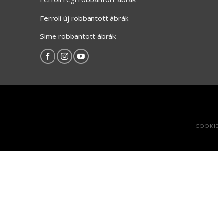
Ferroli új robbantott ábrák
Sime robbantott ábrák
COOKIE