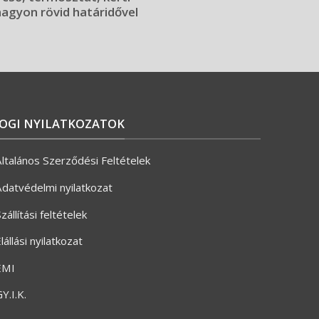
 nagyon rövid határidővel
JOGI NYILATKOZATOK
ltalános Szerződési Feltételek
datvédelmi nyilatkozat
zállítási feltételek
lállási nyilatkozat
ÉMI
Y.I.K.