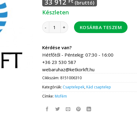
33 912
Ft
(bruttó)
Készleten
Mofém Junior Evo kádtöltő csaptelep zuhany
KOSÁRBA TESZEM
Kérdése van?
Hétfőtől - Péntekig: 07:30 - 16:00
+36 23 530 587
webaruhaz@ketkorkft.hu
Cikkszám:
8151006310
Kategóriák:
Csaptelepek
,
Kád csaptelep
Címke:
Mofém