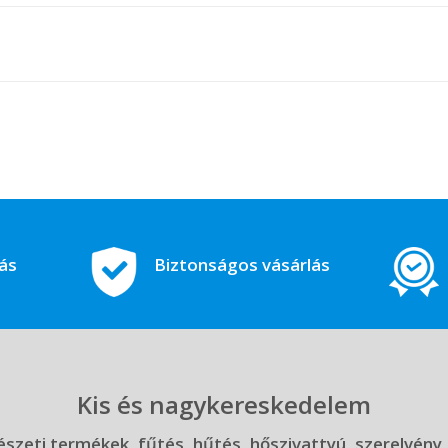
tás
Biztonságos vásárlás
Kis és nagykereskedelem
szeti termékek, fűtés, hűtés, hőszivattyú, szerelvény,