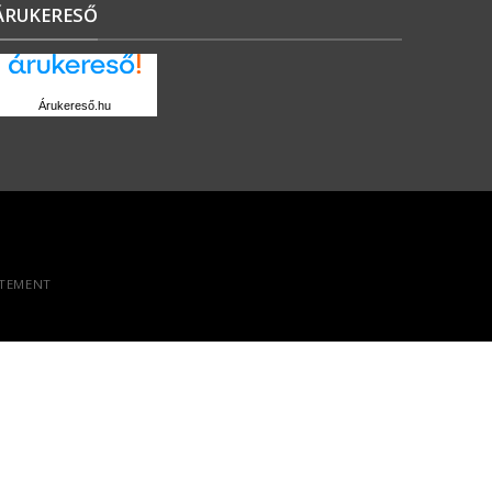
ÁRUKERESŐ
Árukereső.hu
ATEMENT