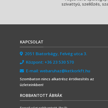
szivattyú, szellőzés, sz
KAPCSOLAT
2051 Biatorbágy, Felvég utca 3.
Központ:
+36 23 530 570
E-mail:
webaruhaz@ketkorkft.hu
Szombaton nincs alkatrész értékesítés az
üzleteinkben!
ROBBANTOTT ÁBRÁK
Ferroli régi robbantott ábrák