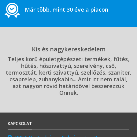
Már több, mint 30 éve a piacon
Kis és nagykereskedelem
Teljes körű épületgépészeti termékek, fűtés,
hűtés, hőszivattyú, szerelvény, cső,
termosztát, kerti szivattyú, szellőzés, szaniter,
csaptelep, zuhanykabin... Amit itt nem talál,
azt nagyon rövid határidővel beszerezzük
Önnek.
KAPCSOLAT