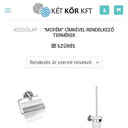
Skip
to
content
KEZDŐLAP
/
“MOFÉM” CÍMKÉVEL RENDELKEZŐ
TERMÉKEK
SZŰRÉS