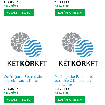
10 605
Ft
15 441
Ft
Készleten
Készleten
KOSÁRBA TESZEM
KOSÁRBA TESZEM
Mofém Junior Evo mosdó
Mofém Junior Evo mosdó
csaptelep láncos láncos
csaptelep O.K. automata
leeresztővel
23 846
Ft
29 709
Ft
Készleten
Készleten
KOSÁRBA TESZEM
KOSÁRBA TESZEM