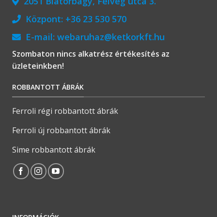
2051 Biatorbágy, Felvég utca 3.
Központ:
+36 23 530 570
E-mail:
webaruhaz@ketkorkft.hu
Szombaton nincs alkatrész értékesítés az
üzleteinkben!
ROBBANTOTT ÁBRÁK
Ferroli régi robbantott ábrák
Ferroli új robbantott ábrák
Sime robbantott ábrák