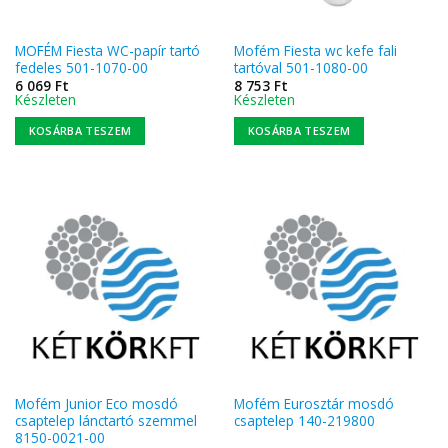
MOFÉM Fiesta WC-papír tartó
Mofém Fiesta wc kefe fali
fedeles 501-1070-00
tartóval 501-1080-00
6 069
Ft
8 753
Ft
Készleten
Készleten
KOSÁRBA TESZEM
KOSÁRBA TESZEM
Mofém Junior Eco mosdó
Mofém Eurosztár mosdó
csaptelep lánctartó szemmel
csaptelep 140-219800
8150-0021-00