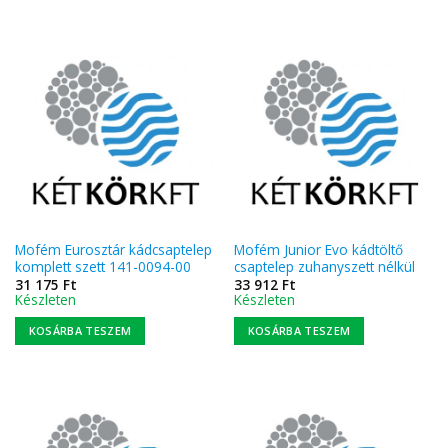
Mofém Eurosztár kádcsaptelep
Mofém Junior Evo kádtöltő
komplett szett 141-0094-00
csaptelep zuhanyszett nélkül
31 175
Ft
33 912
Ft
Készleten
Készleten
KOSÁRBA TESZEM
KOSÁRBA TESZEM