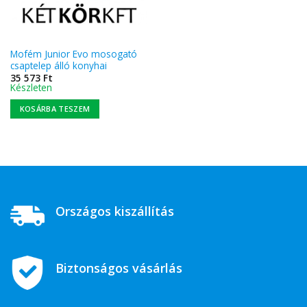
Mofém Junior Evo mosogató
csaptelep álló konyhai
35 573
Ft
Készleten
KOSÁRBA TESZEM
Országos kiszállítás
Biztonságos vásárlás