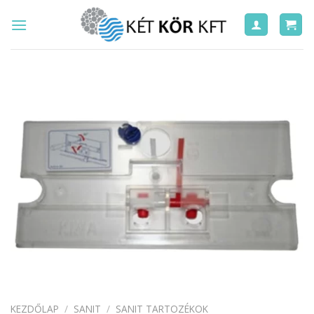
Skip
to
content
KEZDŐLAP
/
SANIT
/
SANIT TARTOZÉKOK