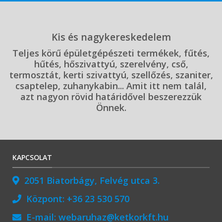
Kis és nagykereskedelem
Teljes körű épületgépészeti termékek, fűtés,
hűtés, hőszivattyú, szerelvény, cső,
termosztát, kerti szivattyú, szellőzés, szaniter,
csaptelep, zuhanykabin... Amit itt nem talál,
azt nagyon rövid határidővel beszerezzük
Önnek.
KAPCSOLAT
2051 Biatorbágy, Felvég utca 3.
Központ:
+36 23 530 570
E-mail:
webaruhaz@ketkorkft.hu