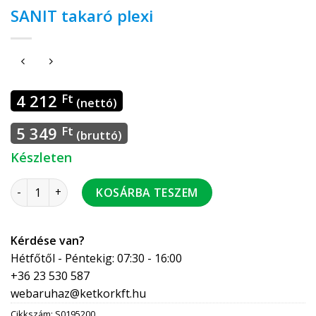
SANIT takaró plexi
4 212
Ft
(nettó)
5 349
Ft
(bruttó)
Készleten
SANIT takaró plexi mennyiség
KOSÁRBA TESZEM
Kérdése van?
Hétfőtől - Péntekig: 07:30 - 16:00
+36 23 530 587
webaruhaz@ketkorkft.hu
Cikkszám:
S0195200