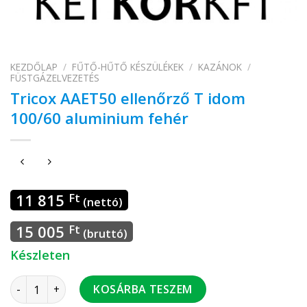
KEZDŐLAP
/
FŰTŐ-HŰTŐ KÉSZÜLÉKEK
/
KAZÁNOK
/
FÜSTGÁZELVEZETÉS
Tricox AAET50 ellenőrző T idom
100/60 aluminium fehér
11 815
Ft
(nettó)
15 005
Ft
(bruttó)
Készleten
Tricox AAET50 ellenőrző T idom 100/60 aluminium fehér me
KOSÁRBA TESZEM