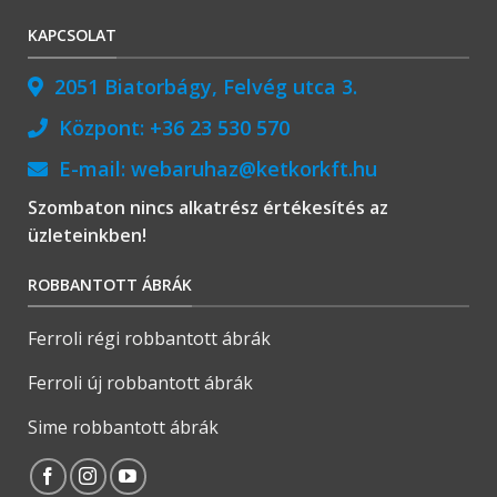
KAPCSOLAT
2051 Biatorbágy, Felvég utca 3.
Központ:
+36 23 530 570
E-mail:
webaruhaz@ketkorkft.hu
Szombaton nincs alkatrész értékesítés az
üzleteinkben!
ROBBANTOTT ÁBRÁK
Ferroli régi robbantott ábrák
Ferroli új robbantott ábrák
Sime robbantott ábrák