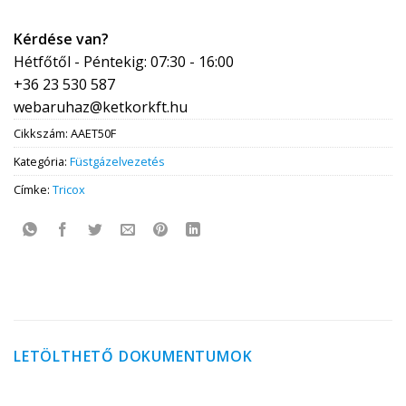
Kérdése van?
Hétfőtől - Péntekig: 07:30 - 16:00
+36 23 530 587
webaruhaz@ketkorkft.hu
Cikkszám:
AAET50F
Kategória:
Füstgázelvezetés
Címke:
Tricox
LETÖLTHETŐ DOKUMENTUMOK