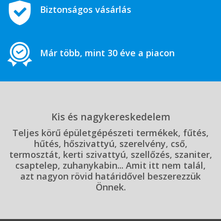
Biztonságos vásárlás
Már több, mint 30 éve a piacon
Kis és nagykereskedelem
Teljes körű épületgépészeti termékek, fűtés,
hűtés, hőszivattyú, szerelvény, cső,
termosztát, kerti szivattyú, szellőzés, szaniter,
csaptelep, zuhanykabin... Amit itt nem talál,
azt nagyon rövid határidővel beszerezzük
Önnek.