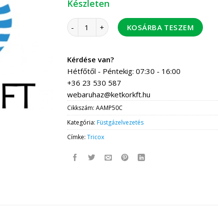
Készleten
Tricox AAMP50 Alu/Alu mérőpont 60/100 men
KOSÁRBA TESZEM
Kérdése van?
Hétfőtől - Péntekig: 07:30 - 16:00
+36 23 530 587
webaruhaz@ketkorkft.hu
Cikkszám:
AAMP50C
Kategória:
Füstgázelvezetés
Címke:
Tricox