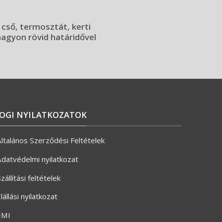
 cső, termosztát, kerti
 nagyon rövid határidővel
JOGI NYILATKOZATOK
ltalános Szerződési Feltételek
datvédelmi nyilatkozat
zállítási feltételek
lállási nyilatkozat
ÉMI