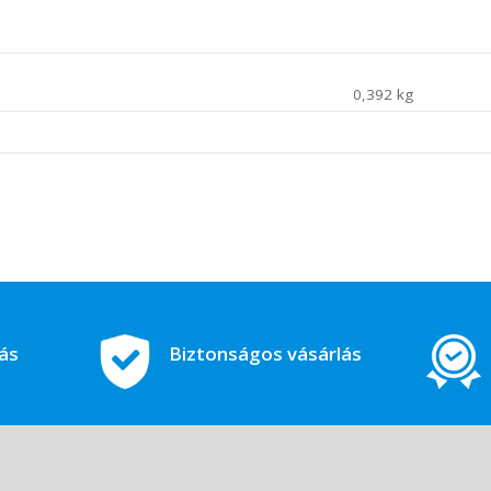
0,392 kg
tás
Biztonságos vásárlás