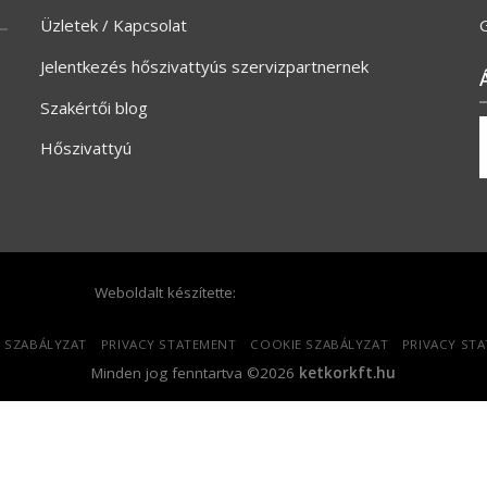
Üzletek / Kapcsolat
G
Jelentkezés hőszivattyús szervizpartnernek
Szakértői blog
Hőszivattyú
Weboldalt készítette:
 SZABÁLYZAT
PRIVACY STATEMENT
COOKIE SZABÁLYZAT
PRIVACY ST
Minden jog fenntartva ©2026
ketkorkft.hu