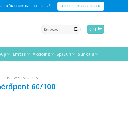
BELÉPÉS / REGISZTRÁCIÓ
Hírlevél
KÉT KÖR LEXIKON
Keresés
0
FT
a
következőre:
oup
Emtas
Akcióink
SprSun
SunRain
/
FÜSTGÁZELVEZETÉS
mérőpont 60/100