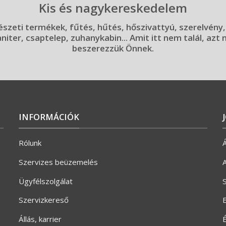
Kis és nagykereskedelem
szeti termékek, fűtés, hűtés, hőszivattyú, szerelvény,
aniter, csaptelep, zuhanykabin... Amit itt nem talál, azt
beszerezzük Önnek.
INFORMÁCIÓK
Rólunk
Á
Szervizes beüzemelés
A
Ügyfélszolgálat
S
Szervizkereső
E
Állás, karrier