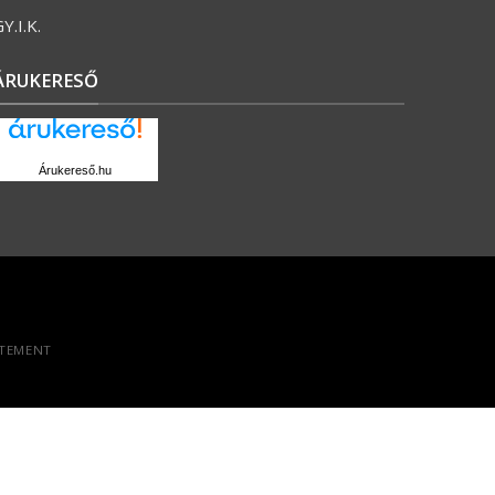
Y.I.K.
ÁRUKERESŐ
Árukereső.hu
ATEMENT