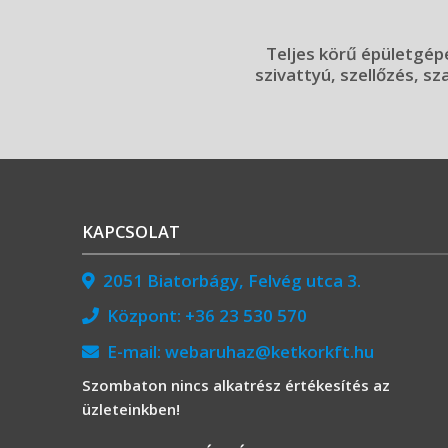
Teljes körű épületgépé
szivattyú, szellőzés, sz
KAPCSOLAT
2051 Biatorbágy, Felvég utca 3.
Központ:
+36 23 530 570
E-mail:
webaruhaz@ketkorkft.hu
Szombaton nincs alkatrész értékesítés az
üzleteinkben!