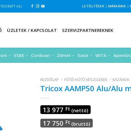
TKORKFT.HU
LETÖLTÉSEK
|
MÁRKÁINK
|
Ő
ÜZLETEK / KAPCSOLAT
SZERVIZPARTNEREKNEK
roni
ESBE
Cordivari
Zilmet
Sanit
WITA
ApenGr
KEZDŐLAP
/
FŰTŐ-HŰTŐ KÉSZÜLÉKEK
/
KAZÁNOK
Tricox AAMP50 Alu/Alu 
13 977
Ft
(nettó)
17 750
Ft
(bruttó)