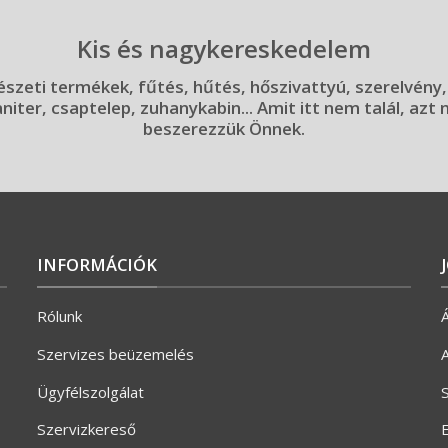
Kis és nagykereskedelem
szeti termékek, fűtés, hűtés, hőszivattyú, szerelvény,
aniter, csaptelep, zuhanykabin... Amit itt nem talál, azt
beszerezzük Önnek.
INFORMÁCIÓK
Rólunk
Á
Szervizes beüzemelés
A
Ügyfélszolgálat
S
Szervizkereső
E