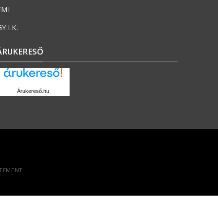
ÉMI
Y.I.K.
ÁRUKERESŐ
Árukereső.hu
ATEMENT