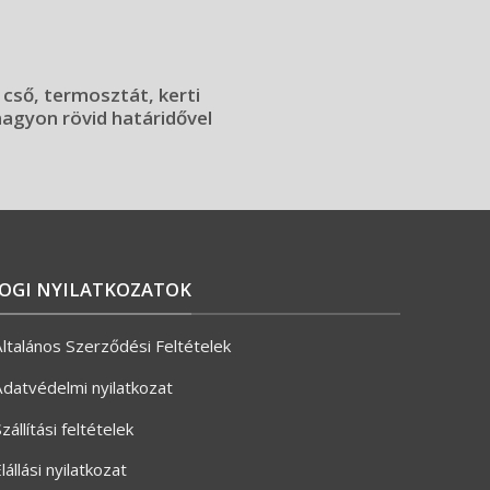
 cső, termosztát, kerti
 nagyon rövid határidővel
JOGI NYILATKOZATOK
ltalános Szerződési Feltételek
datvédelmi nyilatkozat
zállítási feltételek
lállási nyilatkozat