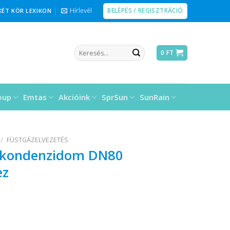
BELÉPÉS / REGISZTRÁCIÓ
Hírlevél
KÉT KÖR LEXIKON
Keresés
0
FT
a
következőre:
oup
Emtas
Akcióink
SprSun
SunRain
/
FÜSTGÁZELVEZETÉS
m kondenzidom DN80
ez