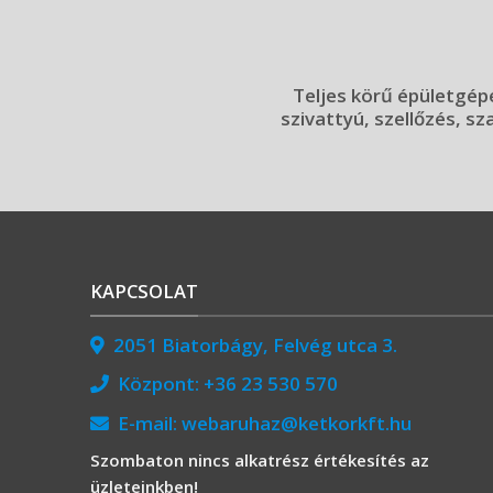
Teljes körű épületgépé
szivattyú, szellőzés, sz
KAPCSOLAT
2051 Biatorbágy, Felvég utca 3.
Központ:
+36 23 530 570
E-mail:
webaruhaz@ketkorkft.hu
Szombaton nincs alkatrész értékesítés az
üzleteinkben!