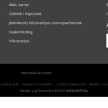
Állás, karrier
Üzletek / Kapcsolat
G
Jelentkezés hőszivattyús szervizpartnernek
Szakértői blog
Hőszivattyú
Weboldalt készítette:
 SZABÁLYZAT
PRIVACY STATEMENT
COOKIE SZABÁLYZAT
PRIVACY ST
Minden jog fenntartva ©2026
ketkorkft.hu