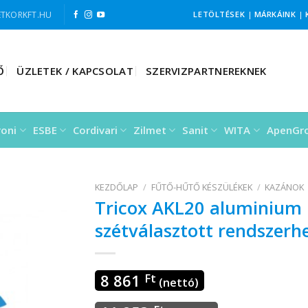
TKORKFT.HU
LETÖLTÉSEK
|
MÁRKÁINK
|
Ő
ÜZLETEK / KAPCSOLAT
SZERVIZPARTNEREKNEK
roni
ESBE
Cordivari
Zilmet
Sanit
WITA
ApenGr
KEZDŐLAP
/
FŰTŐ-HŰTŐ KÉSZÜLÉKEK
/
KAZÁNOK
Tricox AKL20 aluminiu
szétválasztott rendszerh
8 861
Ft
(nettó)