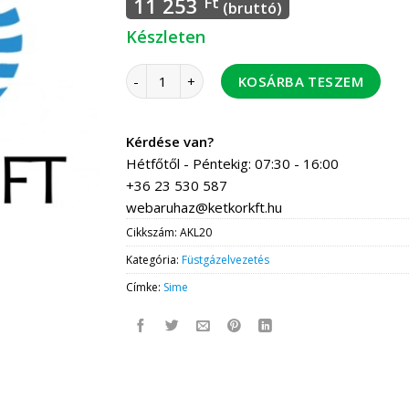
11 253
Ft
(bruttó)
Készleten
Tricox AKL20 aluminium kondenzidom DN80 s
KOSÁRBA TESZEM
Kérdése van?
Hétfőtől - Péntekig: 07:30 - 16:00
+36 23 530 587
webaruhaz@ketkorkft.hu
Cikkszám:
AKL20
Kategória:
Füstgázelvezetés
Címke:
Sime