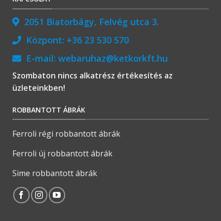
2051 Biatorbágy, Felvég utca 3.
Központ:
+36 23 530 570
E-mail:
webaruhaz@ketkorkft.hu
Szombaton nincs alkatrész értékesítés az
üzleteinkben!
ROBBANTOTT ÁBRÁK
Ferroli régi robbantott ábrák
Ferroli új robbantott ábrák
Sime robbantott ábrák