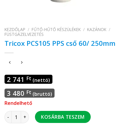
KEZDŐLAP
/
FŰTŐ-HŰTŐ KÉSZÜLÉKEK
/
KAZÁNOK
/
FÜSTGÁZELVEZETÉS
Tricox PCS105 PPS cső 60/ 250mm
2 741
Ft
(nettó)
3 480
Ft
(bruttó)
Rendelhető
Tricox PCS105 PPS cső 60/ 250mm mennyiség
KOSÁRBA TESZEM