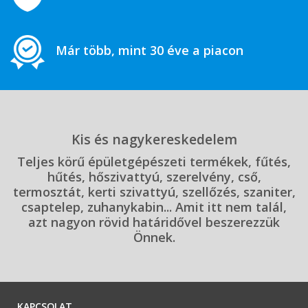
Már több, mint 30 éve a piacon
Kis és nagykereskedelem
Teljes körű épületgépészeti termékek, fűtés,
hűtés, hőszivattyú, szerelvény, cső,
termosztát, kerti szivattyú, szellőzés, szaniter,
csaptelep, zuhanykabin... Amit itt nem talál,
azt nagyon rövid határidővel beszerezzük
Önnek.
KAPCSOLAT