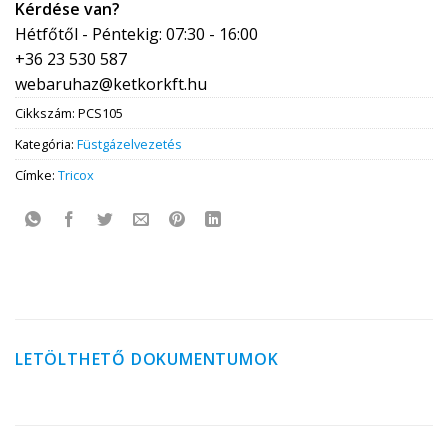
Kérdése van?
Hétfőtől - Péntekig: 07:30 - 16:00
+36 23 530 587
webaruhaz@ketkorkft.hu
Cikkszám:
PCS105
Kategória:
Füstgázelvezetés
Címke:
Tricox
LETÖLTHETŐ DOKUMENTUMOK