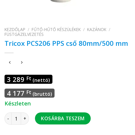
KEZDŐLAP
/
FŰTŐ-HŰTŐ KÉSZÜLÉKEK
/
KAZÁNOK
/
FÜSTGÁZELVEZETÉS
Tricox PCS206 PPS cső 80mm/500 mm
3 289
Ft
(nettó)
4 177
Ft
(bruttó)
Készleten
Tricox PCS206 PPS cső 80mm/500 mm mennyiség
KOSÁRBA TESZEM