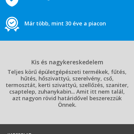
Már több, mint 30 éve a piacon
Kis és nagykereskedelem
Teljes körű épületgépészeti termékek, fűtés,
hűtés, hőszivattyú, szerelvény, cső,
termosztát, kerti szivattyú, szellőzés, szaniter,
csaptelep, zuhanykabin... Amit itt nem talál,
azt nagyon rövid határidővel beszerezzük
Önnek.