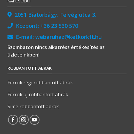
KAPCSOLAT
2051 Biatorbágy, Felvég utca 3.
Központ:
+36 23 530 570
E-mail:
webaruhaz@ketkorkft.hu
Szombaton nincs alkatrész értékesítés az
üzleteinkben!
ROBBANTOTT ÁBRÁK
Ferroli régi robbantott ábrák
Ferroli új robbantott ábrák
Sime robbantott ábrák