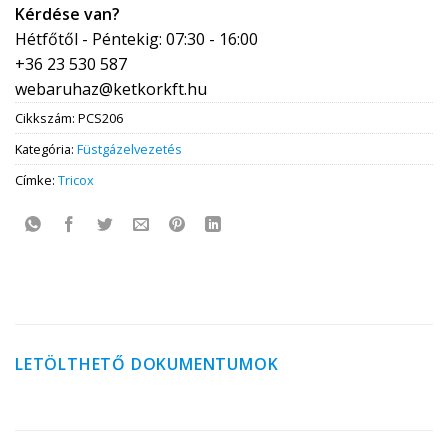
Kérdése van?
Hétfőtől - Péntekig: 07:30 - 16:00
+36 23 530 587
webaruhaz@ketkorkft.hu
Cikkszám:
PCS206
Kategória:
Füstgázelvezetés
Címke:
Tricox
LETÖLTHETŐ DOKUMENTUMOK