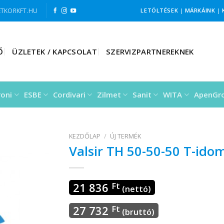
TKORKFT.HU
LETÖLTÉSEK
|
MÁRKÁINK
|
Ő
ÜZLETEK / KAPCSOLAT
SZERVIZPARTNEREKNEK
roni
ESBE
Cordivari
Zilmet
Sanit
WITA
ApenGr
KEZDŐLAP
/
ÚJ TERMÉK
Valsir TH 50-50-50 T-ido
21 836
Ft
(nettó)
27 732
Ft
(bruttó)