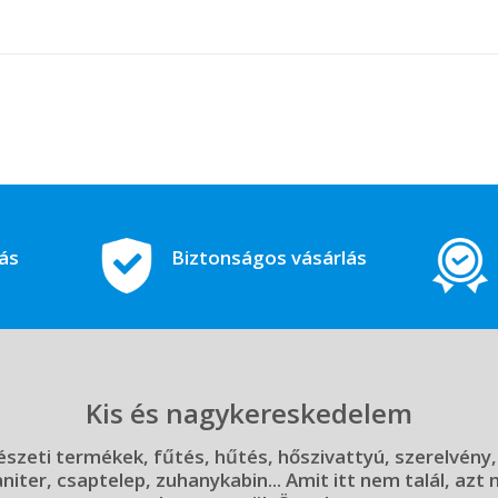
tás
Biztonságos vásárlás
Kis és nagykereskedelem
szeti termékek, fűtés, hűtés, hőszivattyú, szerelvény,
aniter, csaptelep, zuhanykabin... Amit itt nem talál, azt