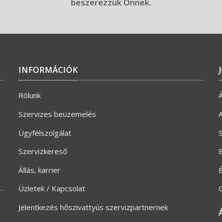
beszerezzük Önnek.
INFORMÁCIÓK
Rólunk
Á
Szervizes beüzemelés
A
Ügyfélszolgálat
S
Szervizkereső
E
Állás, karrier
Üzletek / Kapcsolat
G
Jelentkezés hőszivattyús szervizpartnernek