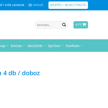
BELÉPÉS / REGISZTRÁCIÓ
Hírlevél
KÉT KÖR LEXIKON
Keresés
0
FT
a
következőre:
oup
Emtas
Akcióink
SprSun
SunRain
m 4 db / doboz