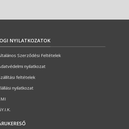
JOGI NYILATKOZATOK
ltalános Szerződési Feltételek
datvédelmi nyilatkozat
zállítási feltételek
lállási nyilatkozat
ÉMI
Y.I.K.
ÁRUKERESŐ