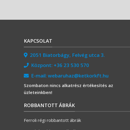
KAPCSOLAT
2051 Biatorbágy, Felvég utca 3.
Központ:
+36 23 530 570
E-mail:
webaruhaz@ketkorkft.hu
Szombaton nincs alkatrész értékesítés az
üzleteinkben!
ROBBANTOTT ÁBRÁK
Ferroli régi robbantott ábrák