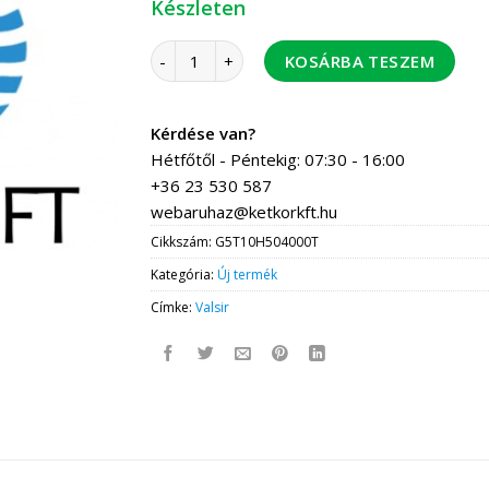
Készleten
Valsir TH 50-50-50 T-idom 4 db / doboz menny
KOSÁRBA TESZEM
Kérdése van?
Hétfőtől - Péntekig: 07:30 - 16:00
+36 23 530 587
webaruhaz@ketkorkft.hu
Cikkszám:
G5T10H504000T
Kategória:
Új termék
Címke:
Valsir