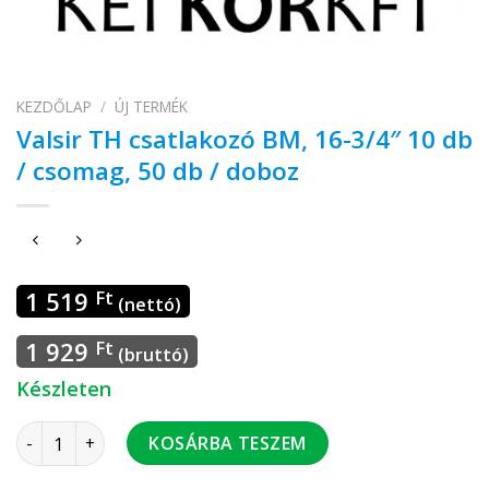
KEZDŐLAP
/
ÚJ TERMÉK
Valsir TH csatlakozó BM, 16-3/4″ 10 db
/ csomag, 50 db / doboz
1 519
Ft
(nettó)
1 929
Ft
(bruttó)
Készleten
Valsir TH csatlakozó BM, 16-3/4" 10 db / csomag, 50 db / do
KOSÁRBA TESZEM