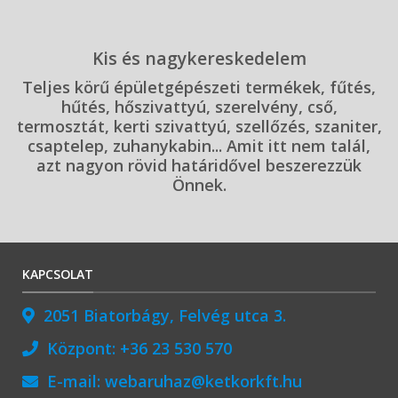
Kis és nagykereskedelem
Teljes körű épületgépészeti termékek, fűtés,
hűtés, hőszivattyú, szerelvény, cső,
termosztát, kerti szivattyú, szellőzés, szaniter,
csaptelep, zuhanykabin... Amit itt nem talál,
azt nagyon rövid határidővel beszerezzük
Önnek.
KAPCSOLAT
2051 Biatorbágy, Felvég utca 3.
Központ:
+36 23 530 570
E-mail:
webaruhaz@ketkorkft.hu