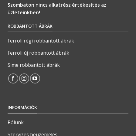
Szombaton nincs alkatrész értékesítés az
üzleteinkben!
ROBBANTOTT ÁBRÁK
Ferroli régi robbantott ábrák
Ferroli új robbantott ábrák
Sime robbantott ábrák
INFORMÁCIÓK
Rólunk
Szervizes beüzemelés