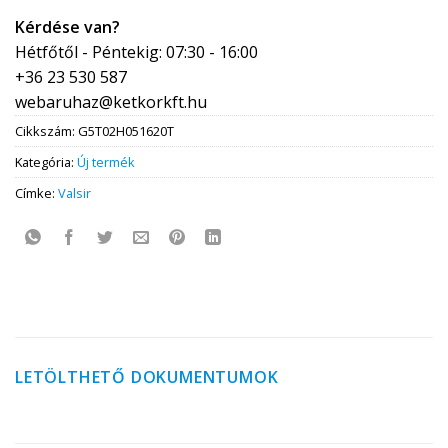
Kérdése van?
Hétfőtől - Péntekig: 07:30 - 16:00
+36 23 530 587
webaruhaz@ketkorkft.hu
Cikkszám:
G5T02H051620T
Kategória:
Új termék
Címke:
Valsir
LETÖLTHETŐ DOKUMENTUMOK