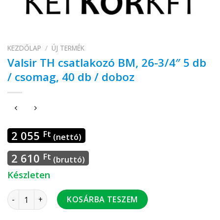
KEZDŐLAP
/
ÚJ TERMÉK
Valsir TH csatlakozó BM, 26-3/4″ 5 db
/ csomag, 40 db / doboz
2 055
Ft
(nettó)
2 610
Ft
(bruttó)
Készleten
Valsir TH csatlakozó BM, 26-3/4" 5 db / csomag, 40 db / dob
KOSÁRBA TESZEM