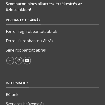
Szombaton nincs alkatrész értékesítés az
üzleteinkben!
ROBBANTOTT ÁBRÁK
Ferroli régi robbantott ábrák
Ferroli új robbantott ábrák
Sime robbantott ábrák
INFORMÁCIÓK
Rólunk
Szervizes beüzemelés