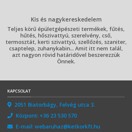
Kis és nagykereskedelem
Teljes körű épületgépészeti termékek, fűtés,
hűtés, hőszivattyú, szerelvény, cső,
termosztát, kerti szivattyú, szellőzés, szaniter,
csaptelep, zuhanykabin... Amit itt nem talál,
azt nagyon rövid határidővel beszerezzük
Önnek.
KAPCSOLAT
2051 Biatorbágy, Felvég utca 3.
Központ:
+36 23 530 570
E-mail:
webaruhaz@ketkorkft.hu