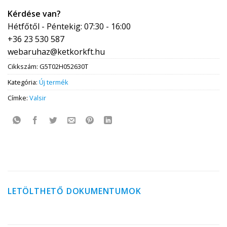
Kérdése van?
Hétfőtől - Péntekig: 07:30 - 16:00
+36 23 530 587
webaruhaz@ketkorkft.hu
Cikkszám:
G5T02H052630T
Kategória:
Új termék
Címke:
Valsir
LETÖLTHETŐ DOKUMENTUMOK