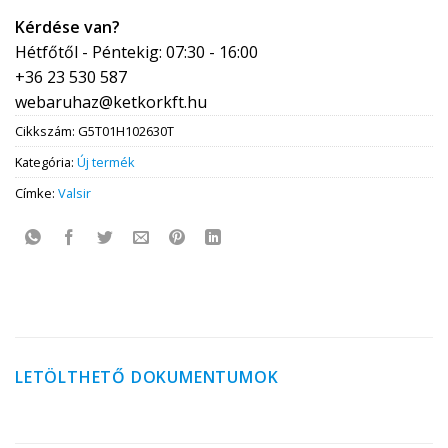
Kérdése van?
Hétfőtől - Péntekig: 07:30 - 16:00
+36 23 530 587
webaruhaz@ketkorkft.hu
Cikkszám:
G5T01H102630T
Kategória:
Új termék
Címke:
Valsir
LETÖLTHETŐ DOKUMENTUMOK