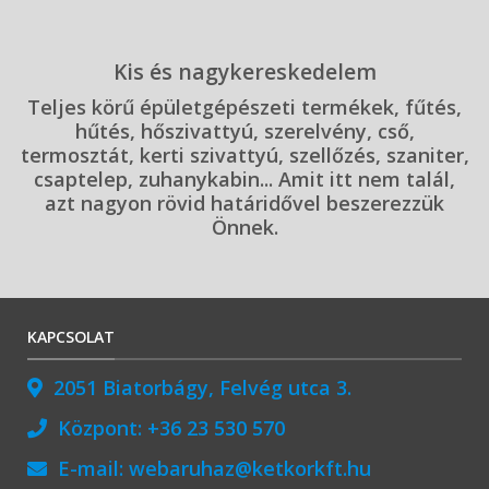
Kis és nagykereskedelem
Teljes körű épületgépészeti termékek, fűtés,
hűtés, hőszivattyú, szerelvény, cső,
termosztát, kerti szivattyú, szellőzés, szaniter,
csaptelep, zuhanykabin... Amit itt nem talál,
azt nagyon rövid határidővel beszerezzük
Önnek.
KAPCSOLAT
2051 Biatorbágy, Felvég utca 3.
Központ:
+36 23 530 570
E-mail:
webaruhaz@ketkorkft.hu