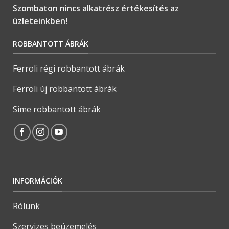
Szombaton nincs alkatrész értékesítés az
üzleteinkben!
ROBBANTOTT ÁBRÁK
Ferroli régi robbantott ábrák
Ferroli új robbantott ábrák
Sime robbantott ábrák
INFORMÁCIÓK
Rólunk
Szervizes beüzemelés