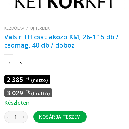
KEZDŐLAP
/
ÚJ TERMÉK
Valsir TH csatlakozó KM, 26-1″ 5 db /
csomag, 40 db / doboz
2 385
Ft
(nettó)
3 029
Ft
(bruttó)
Készleten
Valsir TH csatlakozó KM, 26-1" 5 db / csomag, 40 db / doboz
KOSÁRBA TESZEM