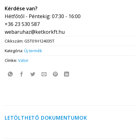
Kérdése van?
Hétfőtől - Péntekig: 07:30 - 16:00
+36 23 530 587
webaruhaz@ketkorkft.hu
Cikkszám:
G5T01H124035T
Kategória:
Új termék
Címke:
Valsir
LETÖLTHETŐ DOKUMENTUMOK