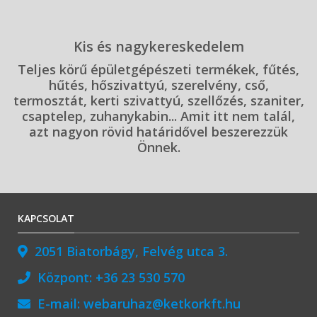
Kis és nagykereskedelem
Teljes körű épületgépészeti termékek, fűtés,
hűtés, hőszivattyú, szerelvény, cső,
termosztát, kerti szivattyú, szellőzés, szaniter,
csaptelep, zuhanykabin... Amit itt nem talál,
azt nagyon rövid határidővel beszerezzük
Önnek.
KAPCSOLAT
2051 Biatorbágy, Felvég utca 3.
Központ:
+36 23 530 570
E-mail:
webaruhaz@ketkorkft.hu