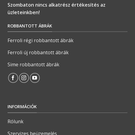
Szombaton nincs alkatrész értékesítés az
üzleteinkben!
ROBBANTOTT ÁBRÁK
Ferroli régi robbantott ábrák
Ferroli új robbantott ábrák
Sime robbantott ábrák
INFORMÁCIÓK
Rólunk
Szervizes beüzemelés