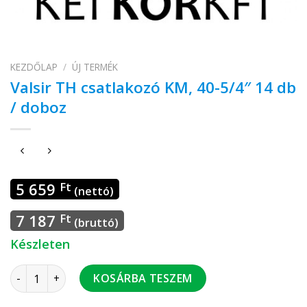
KEZDŐLAP
/
ÚJ TERMÉK
Valsir TH csatlakozó KM, 40-5/4″ 14 db
/ doboz
5 659
Ft
(nettó)
7 187
Ft
(bruttó)
Készleten
Valsir TH csatlakozó KM, 40-5/4" 14 db / doboz mennyiség
KOSÁRBA TESZEM