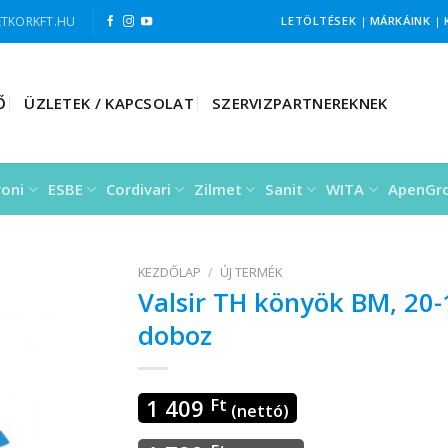
TKORKFT.HU
LETÖLTÉSEK
|
MÁRKÁINK
|
Ő
ÜZLETEK / KAPCSOLAT
SZERVIZPARTNEREKNEK
roni
ESBE
Cordivari
Zilmet
Sanit
WITA
ApenGr
KEZDŐLAP
/
ÚJ TERMÉK
Valsir TH könyök BM, 20-
doboz
1 409
Ft
(nettó)