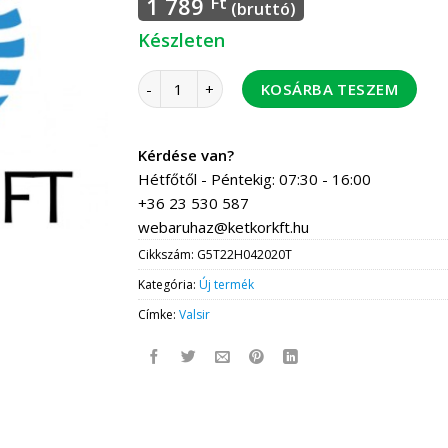
1 789
Ft
(bruttó)
Készleten
Valsir TH könyök BM, 20-1/2" 10 db / csomag,
KOSÁRBA TESZEM
Kérdése van?
Hétfőtől - Péntekig: 07:30 - 16:00
+36 23 530 587
webaruhaz@ketkorkft.hu
Cikkszám:
G5T22H042020T
Kategória:
Új termék
Címke:
Valsir