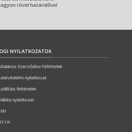
 nagyon rövid határidővel
JOGI NYILATKOZATOK
ltalános Szerződési Feltételek
datvédelmi nyilatkozat
zállítási feltételek
lállási nyilatkozat
ÉMI
Y.I.K.