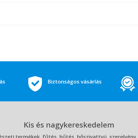
tás
Biztonságos vásárlás
Kis és nagykereskedelem
szeti termékek, fűtés, hűtés, hőszivattyú, szerelvény,