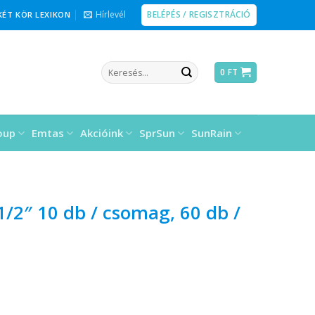
BELÉPÉS / REGISZTRÁCIÓ
Hírlevél
KÉT KÖR LEXIKON
Keresés
0
FT
a
következőre:
oup
Emtas
Akcióink
SprSun
SunRain
1/2″ 10 db / csomag, 60 db /