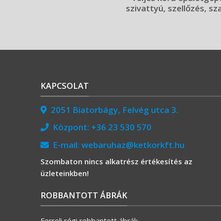
szivattyú, szellőzés, sz
KAPCSOLAT
2051 Biatorbágy, Felvég utca 3.
Központ:
+36 23 530 570
E-mail:
webaruhaz@ketkorkft.hu
Szombaton nincs alkatrész értékesítés az
üzleteinkben!
ROBBANTOTT ÁBRÁK
Ferroli régi robbantott ábrák