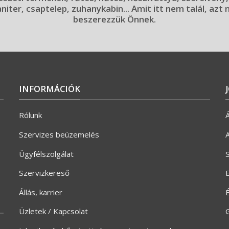
aniter, csaptelep, zuhanykabin... Amit itt nem talál, azt
beszerezzük Önnek.
INFORMÁCIÓK
Rólunk
Á
Szervizes beüzemelés
A
Ügyfélszolgálat
S
Szervizkereső
E
Állás, karrier
Üzletek / Kapcsolat
G