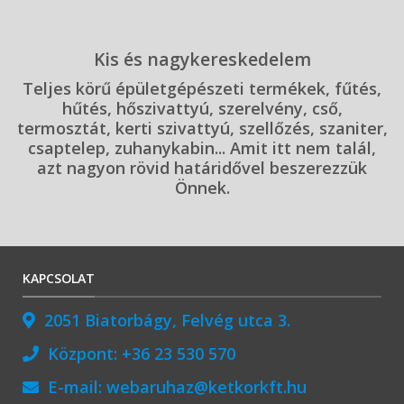
Kis és nagykereskedelem
Teljes körű épületgépészeti termékek, fűtés,
hűtés, hőszivattyú, szerelvény, cső,
termosztát, kerti szivattyú, szellőzés, szaniter,
csaptelep, zuhanykabin... Amit itt nem talál,
azt nagyon rövid határidővel beszerezzük
Önnek.
KAPCSOLAT
2051 Biatorbágy, Felvég utca 3.
Központ:
+36 23 530 570
E-mail:
webaruhaz@ketkorkft.hu