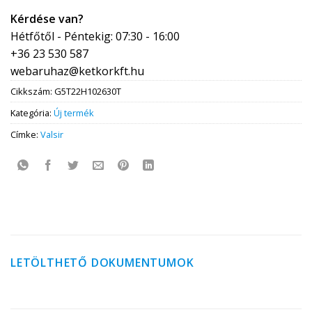
Kérdése van?
Hétfőtől - Péntekig: 07:30 - 16:00
+36 23 530 587
webaruhaz@ketkorkft.hu
Cikkszám:
G5T22H102630T
Kategória:
Új termék
Címke:
Valsir
LETÖLTHETŐ DOKUMENTUMOK