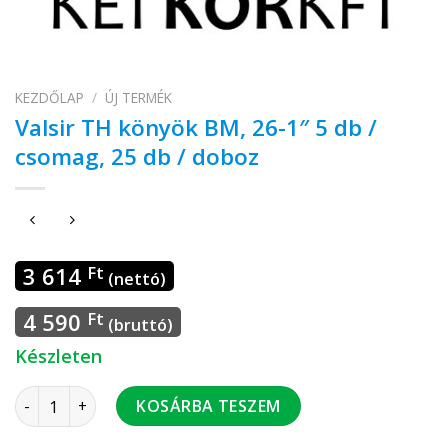
KEZDŐLAP
/
ÚJ TERMÉK
Valsir TH könyök BM, 26-1″ 5 db /
csomag, 25 db / doboz
3 614
Ft
(nettó)
4 590
Ft
(bruttó)
Készleten
Valsir TH könyök BM, 26-1" 5 db / csomag, 25 db / doboz men
KOSÁRBA TESZEM