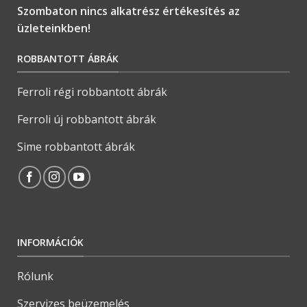
Szombaton nincs alkatrész értékesítés az
üzleteinkben!
ROBBANTOTT ÁBRÁK
Ferroli régi robbantott ábrák
Ferroli új robbantott ábrák
Sime robbantott ábrák
INFORMÁCIÓK
Rólunk
Szervizes beüzemelés