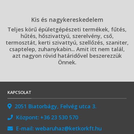
Kis és nagykereskedelem
Teljes körű épületgépészeti termékek, fűtés,
hűtés, hőszivattyú, szerelvény, cső,
termosztát, kerti szivattyú, szellőzés, szaniter,
csaptelep, zuhanykabin... Amit itt nem talál,
azt nagyon rövid határidővel beszerezzük
Önnek.
KAPCSOLAT
2051 Biatorbágy, Felvég utca 3.
Központ:
+36 23 530 570
E-mail:
webaruhaz@ketkorkft.hu