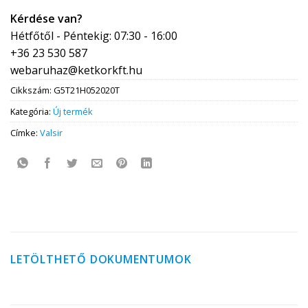
Kérdése van?
Hétfőtől - Péntekig: 07:30 - 16:00
+36 23 530 587
webaruhaz@ketkorkft.hu
Cikkszám:
G5T21H052020T
Kategória:
Új termék
Címke:
Valsir
LETÖLTHETŐ DOKUMENTUMOK