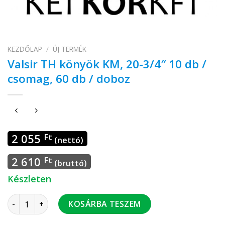
KEZDŐLAP
/
ÚJ TERMÉK
Valsir TH könyök KM, 20-3/4″ 10 db /
csomag, 60 db / doboz
2 055
Ft
(nettó)
2 610
Ft
(bruttó)
Készleten
Valsir TH könyök KM, 20-3/4" 10 db / csomag, 60 db / doboz 
KOSÁRBA TESZEM