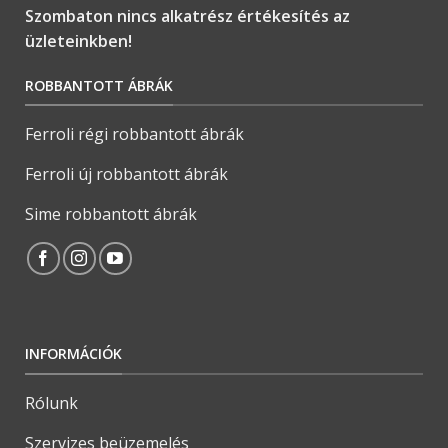
Szombaton nincs alkatrész értékesítés az
üzleteinkben!
ROBBANTOTT ÁBRÁK
Ferroli régi robbantott ábrák
Ferroli új robbantott ábrák
Sime robbantott ábrák
INFORMÁCIÓK
Rólunk
Szervizes beüzemelés