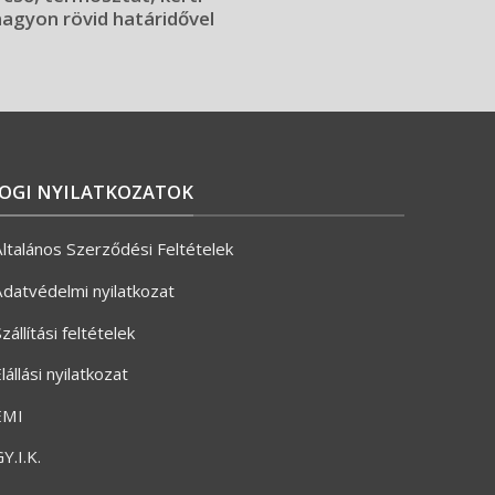
 nagyon rövid határidővel
JOGI NYILATKOZATOK
ltalános Szerződési Feltételek
datvédelmi nyilatkozat
zállítási feltételek
lállási nyilatkozat
ÉMI
Y.I.K.