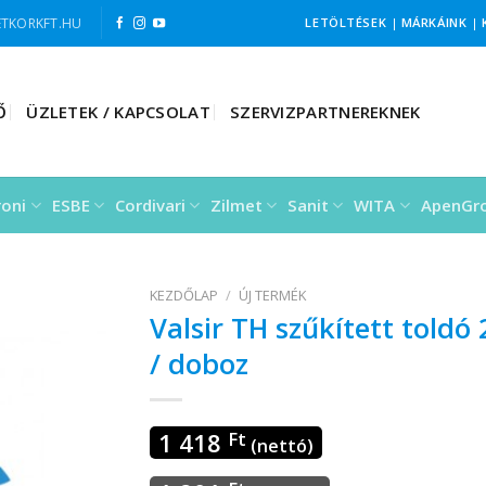
TKORKFT.HU
LETÖLTÉSEK
|
MÁRKÁINK
|
Ő
ÜZLETEK / KAPCSOLAT
SZERVIZPARTNEREKNEK
roni
ESBE
Cordivari
Zilmet
Sanit
WITA
ApenGr
KEZDŐLAP
/
ÚJ TERMÉK
Valsir TH szűkített toldó
/ doboz
1 418
Ft
(nettó)