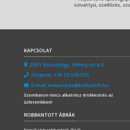
szivattyú, szellőzés, sz
KAPCSOLAT
2051 Biatorbágy, Felvég utca 3.
Központ:
+36 23 530 570
E-mail:
webaruhaz@ketkorkft.hu
Szombaton nincs alkatrész értékesítés az
üzleteinkben!
ROBBANTOTT ÁBRÁK
Ferroli régi robbantott ábrák