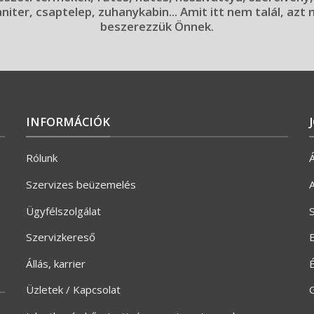
aniter, csaptelep, zuhanykabin... Amit itt nem talál, azt
beszerezzük Önnek.
INFORMÁCIÓK
Rólunk
Á
Szervizes beüzemelés
A
Ügyfélszolgálat
S
Szervizkereső
E
Állás, karrier
Üzletek / Kapcsolat
G