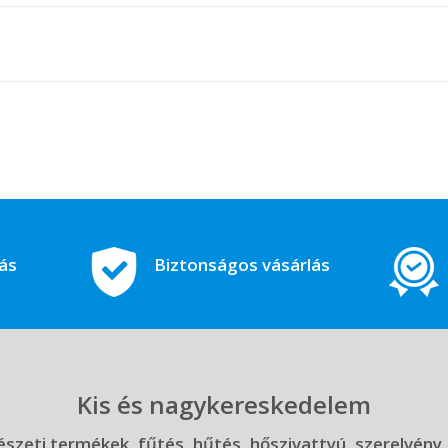
tás
Biztonságos vásárlás
Kis és nagykereskedelem
szeti termékek, fűtés, hűtés, hőszivattyú, szerelvény,