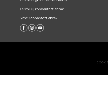
Ferroli új robbantott ábrák
Sime robbantott ábrák
COOKIE