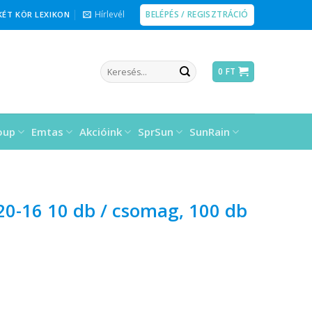
BELÉPÉS / REGISZTRÁCIÓ
Hírlevél
KÉT KÖR LEXIKON
Keresés
0
FT
a
következőre:
oup
Emtas
Akcióink
SprSun
SunRain
 20-16 10 db / csomag, 100 db