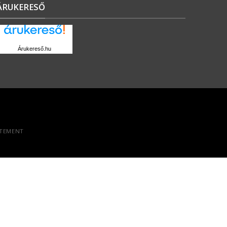
ÁRUKERESŐ
Árukereső.hu
ATEMENT