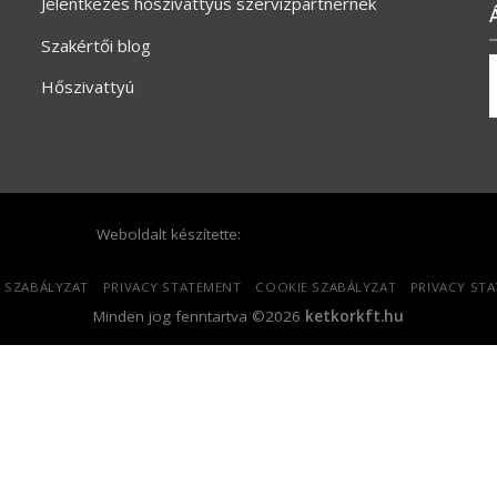
Jelentkezés hőszivattyús szervizpartnernek
Szakértői blog
Hőszivattyú
Weboldalt készítette:
 SZABÁLYZAT
PRIVACY STATEMENT
COOKIE SZABÁLYZAT
PRIVACY ST
Minden jog fenntartva ©2026
ketkorkft.hu