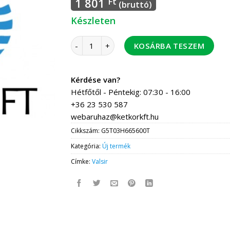
1 801
Ft
(bruttó)
Készleten
Valsir TH szűkített toldó 20-16 10 db / csom
KOSÁRBA TESZEM
Kérdése van?
Hétfőtől - Péntekig: 07:30 - 16:00
+36 23 530 587
webaruhaz@ketkorkft.hu
Cikkszám:
G5T03H665600T
Kategória:
Új termék
Címke:
Valsir