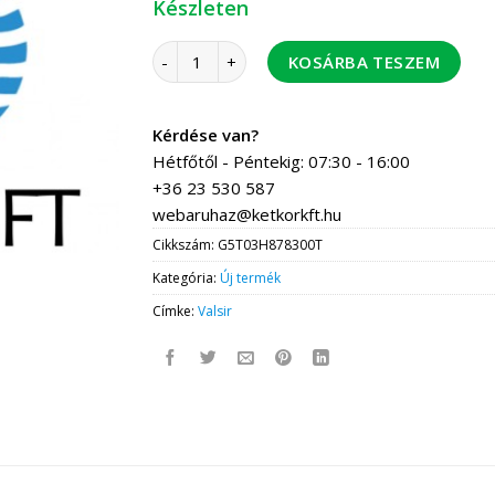
Készleten
Valsir TH szűkített toldó 50-40 10 db / dobo
KOSÁRBA TESZEM
Kérdése van?
Hétfőtől - Péntekig: 07:30 - 16:00
+36 23 530 587
webaruhaz@ketkorkft.hu
Cikkszám:
G5T03H878300T
Kategória:
Új termék
Címke:
Valsir