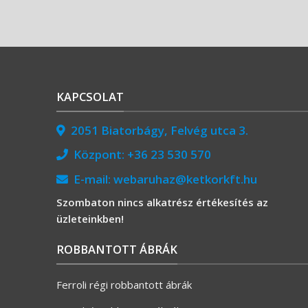
KAPCSOLAT
2051 Biatorbágy, Felvég utca 3.
Központ:
+36 23 530 570
E-mail:
webaruhaz@ketkorkft.hu
Szombaton nincs alkatrész értékesítés az
üzleteinkben!
ROBBANTOTT ÁBRÁK
Ferroli régi robbantott ábrák