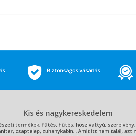
tás
Biztonságos vásárlás
Kis és nagykereskedelem
szeti termékek, fűtés, hűtés, hőszivattyú, szerelvény,
aniter, csaptelep, zuhanykabin... Amit itt nem talál, azt