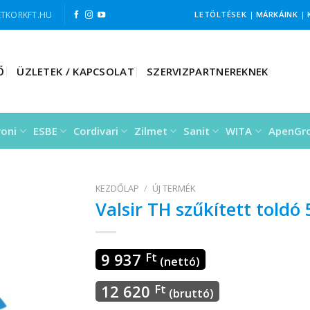
TKORKFT.HU
LETÖLTÉSEK
|
MÁRKÁINK
|
Ő
ÜZLETEK / KAPCSOLAT
SZERVIZPARTNEREKNEK
roni
ESBE
Cordivari
Zilmet
Sanit
WITA
ApenGr
KEZDŐLAP
/
ÚJ TERMÉK
Valsir TH szűkített toldó
9 937
Ft
(nettó)
12 620
Ft
(bruttó)