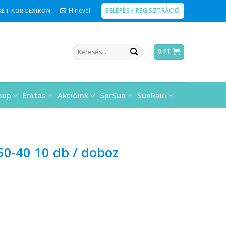
BELÉPÉS / REGISZTRÁCIÓ
Hírlevél
KÉT KÖR LEXIKON
Keresés
0
FT
a
következőre:
oup
Emtas
Akcióink
SprSun
SunRain
 50-40 10 db / doboz