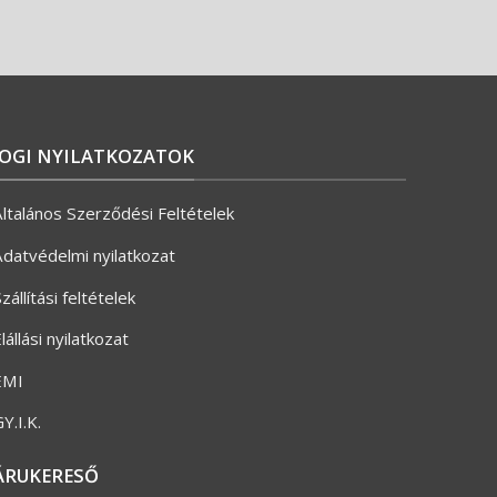
JOGI NYILATKOZATOK
ltalános Szerződési Feltételek
datvédelmi nyilatkozat
zállítási feltételek
lállási nyilatkozat
ÉMI
Y.I.K.
ÁRUKERESŐ