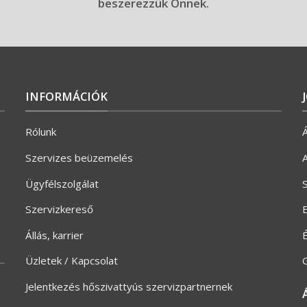
beszerezzük Önnek.
INFORMÁCIÓK
Rólunk
Á
Szervizes beüzemelés
A
Ügyfélszolgálat
S
Szervizkereső
E
Állás, karrier
Üzletek / Kapcsolat
G
Jelentkezés hőszivattyús szervizpartnernek