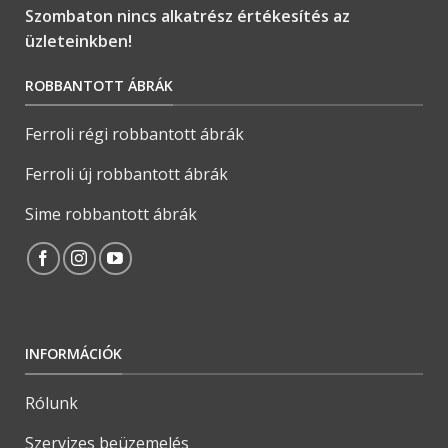
Szombaton nincs alkatrész értékesítés az
üzleteinkben!
ROBBANTOTT ÁBRÁK
Ferroli régi robbantott ábrák
Ferroli új robbantott ábrák
Sime robbantott ábrák
INFORMÁCIÓK
Rólunk
Szervizes beüzemelés