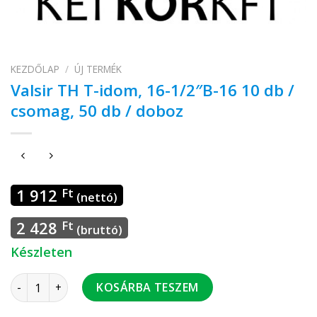
KEZDŐLAP
/
ÚJ TERMÉK
Valsir TH T-idom, 16-1/2″B-16 10 db /
csomag, 50 db / doboz
1 912
Ft
(nettó)
2 428
Ft
(bruttó)
Készleten
Valsir TH T-idom, 16-1/2"B-16 10 db / csomag, 50 db / doboz
KOSÁRBA TESZEM