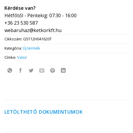
Kérdése van?
Hétfőtől - Péntekig: 07:30 - 16:00
+36 23 530 587
webaruhaz@ketkorkft.hu
Cikkszám:
G5T12H041620T
Kategória:
Új termék
Címke:
Valsir
LETÖLTHETŐ DOKUMENTUMOK