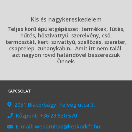
Kis és nagykereskedelem
Teljes körű épületgépészeti termékek, fűtés,
hűtés, hőszivattyú, szerelvény, cső,
termosztát, kerti szivattyú, szellőzés, szaniter,
csaptelep, zuhanykabin... Amit itt nem talál,
azt nagyon rövid határidővel beszerezzük
Önnek.
KAPCSOLAT
2051 Biatorbágy, Felvég utca 3.
Központ:
+36 23 530 570
E-mail:
webaruhaz@ketkorkft.hu