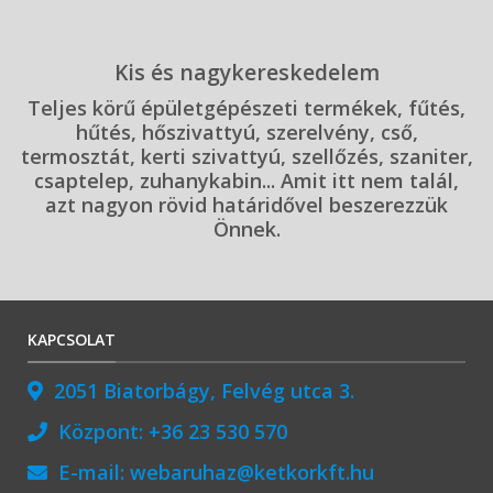
Kis és nagykereskedelem
Teljes körű épületgépészeti termékek, fűtés,
hűtés, hőszivattyú, szerelvény, cső,
termosztát, kerti szivattyú, szellőzés, szaniter,
csaptelep, zuhanykabin... Amit itt nem talál,
azt nagyon rövid határidővel beszerezzük
Önnek.
KAPCSOLAT
2051 Biatorbágy, Felvég utca 3.
Központ:
+36 23 530 570
E-mail:
webaruhaz@ketkorkft.hu