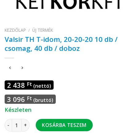
KEZDŐLAP
/
ÚJ TERMÉK
Valsir TH T-idom, 20-20-20 10 db /
csomag, 40 db / doboz
2 438
Ft
(nettó)
3 096
Ft
(bruttó)
Készleten
Valsir TH T-idom, 20-20-20 10 db / csomag, 40 db / doboz me
KOSÁRBA TESZEM