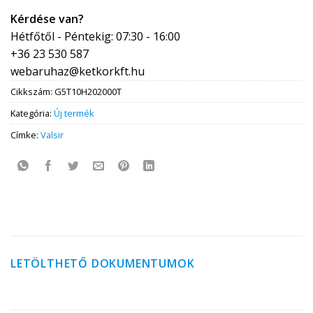
Kérdése van?
Hétfőtől - Péntekig: 07:30 - 16:00
+36 23 530 587
webaruhaz@ketkorkft.hu
Cikkszám:
G5T10H202000T
Kategória:
Új termék
Címke:
Valsir
LETÖLTHETŐ DOKUMENTUMOK