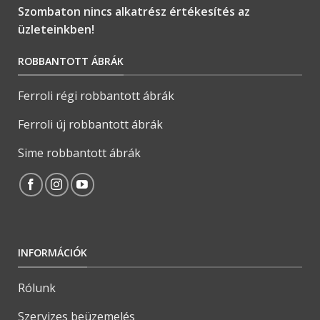
Szombaton nincs alkatrész értékesítés az
üzleteinkben!
ROBBANTOTT ÁBRÁK
Ferroli régi robbantott ábrák
Ferroli új robbantott ábrák
Sime robbantott ábrák
INFORMÁCIÓK
Rólunk
Szervizes beüzemelés