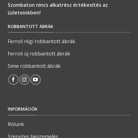
Szombaton nincs alkatrész értékesítés az
üzleteinkben!
ROBBANTOTT ÁBRÁK
Ferroli régi robbantott ábrák
Ferroli új robbantott ábrák
Sime robbantott ábrák
INFORMÁCIÓK
Rólunk
Szervizes beüzemelés