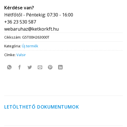
Kérdése van?
Hétfőtől - Péntekig: 07:30 - 16:00
+36 23 530 587
webaruhaz@ketkorkft.hu
Cikkszám:
G5T00H263000T
Kategória:
Új termék
Címke:
Valsir
LETÖLTHETŐ DOKUMENTUMOK