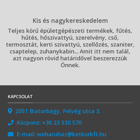
Kis és nagykereskedelem
Teljes körű épületgépészeti termékek, fűtés,
hűtés, hőszivattyú, szerelvény, cső,
termosztát, kerti szivattyú, szellőzés, szaniter,
csaptelep, zuhanykabin... Amit itt nem talál,
azt nagyon rövid határidővel beszerezzük
Önnek.
KAPCSOLAT
2051 Biatorbágy, Felvég utca 3.
Központ:
+36 23 530 570
E-mail:
webaruhaz@ketkorkft.hu