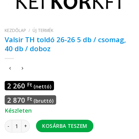
KEZDŐLAP
/
ÚJ TERMÉK
Valsir TH toldó 26-26 5 db / csomag,
40 db / doboz
2 260
Ft
(nettó)
2 870
Ft
(bruttó)
Készleten
Valsir TH toldó 26-26 5 db / csomag, 40 db / doboz mennyisé
KOSÁRBA TESZEM