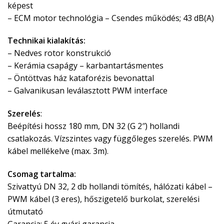
képest
– ECM motor technológia – Csendes működés; 43 dB(A)
Technikai kialakítás:
– Nedves rotor konstrukció
– Kerámia csapágy – karbantartásmentes
– Öntöttvas ház kataforézis bevonattal
– Galvanikusan leválasztott PWM interface
Szerelés
:
Beépítési hossz 180 mm, DN 32 (G 2″) hollandi
csatlakozás. Vízszintes vagy függőleges szerelés. PWM
kábel mellékelve (max. 3m).
Csomag tartalma:
Szivattyú DN 32, 2 db hollandi tömítés, hálózati kábel –
PWM kábel (3 eres), hőszigetelő burkolat, szerelési
útmutató
Garancia: 5 év gyári garancia