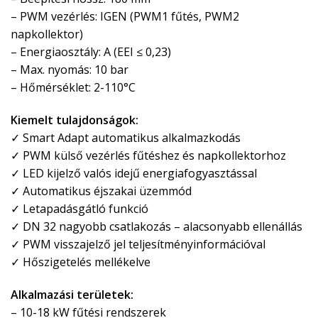
– PWM vezérlés: IGEN (PWM1 fűtés, PWM2
napkollektor)
– Energiaosztály: A (EEI ≤ 0,23)
– Max. nyomás: 10 bar
– Hőmérséklet: 2-110°C
Kiemelt tulajdonságok:
✓ Smart Adapt automatikus alkalmazkodás
✓ PWM külső vezérlés fűtéshez és napkollektorhoz
✓ LED kijelző valós idejű energiafogyasztással
✓ Automatikus éjszakai üzemmód
✓ Letapadásgátló funkció
✓ DN 32 nagyobb csatlakozás – alacsonyabb ellenállás
✓ PWM visszajelző jel teljesítményinformációval
✓ Hőszigetelés mellékelve
Alkalmazási területek:
– 10-18 kW fűtési rendszerek