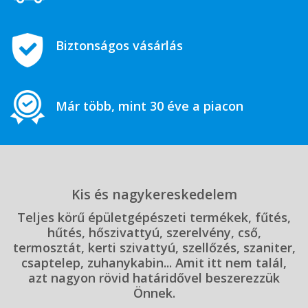
Biztonságos vásárlás
Már több, mint 30 éve a piacon
Kis és nagykereskedelem
Teljes körű épületgépészeti termékek, fűtés,
hűtés, hőszivattyú, szerelvény, cső,
termosztát, kerti szivattyú, szellőzés, szaniter,
csaptelep, zuhanykabin... Amit itt nem talál,
azt nagyon rövid határidővel beszerezzük
Önnek.