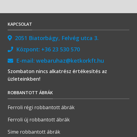
KAPCSOLAT
2051 Biatorbágy, Felvég utca 3.
Központ:
+36 23 530 570
E-mail:
webaruhaz@ketkorkft.hu
Szombaton nincs alkatrész értékesítés az
üzleteinkben!
ROBBANTOTT ÁBRÁK
Ferroli régi robbantott ábrák
Ferroli új robbantott ábrák
Sime robbantott ábrák