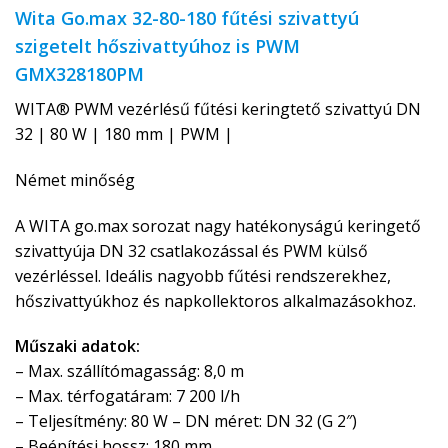
Wita Go.max 32-80-180 fűtési szivattyú
szigetelt hőszivattyúhoz is PWM
GMX328180PM
WITA® PWM vezérlésű fűtési keringtető szivattyú DN
32 | 80 W | 180 mm | PWM |
Német minőség
A WITA go.max sorozat nagy hatékonyságú keringető
szivattyúja DN 32 csatlakozással és PWM külső
vezérléssel. Ideális nagyobb fűtési rendszerekhez,
hőszivattyúkhoz és napkollektoros alkalmazásokhoz.
Műszaki adatok:
– Max. szállítómagasság: 8,0 m
– Max. térfogatáram: 7 200 l/h
– Teljesítmény: 80 W – DN méret: DN 32 (G 2″)
– Beépítési hossz: 180 mm