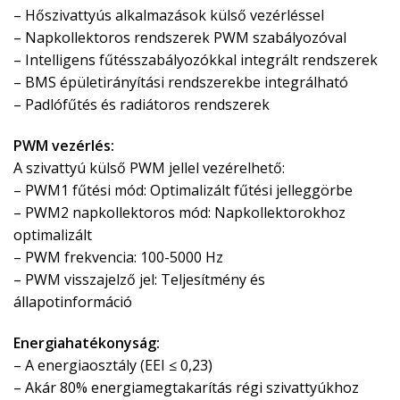
– Hőszivattyús alkalmazások külső vezérléssel
– Napkollektoros rendszerek PWM szabályozóval
– Intelligens fűtésszabályozókkal integrált rendszerek
– BMS épületirányítási rendszerekbe integrálható
– Padlófűtés és radiátoros rendszerek
PWM vezérlés:
A szivattyú külső PWM jellel vezérelhető:
– PWM1 fűtési mód: Optimalizált fűtési jelleggörbe
– PWM2 napkollektoros mód: Napkollektorokhoz
optimalizált
– PWM frekvencia: 100-5000 Hz
– PWM visszajelző jel: Teljesítmény és
állapotinformáció
Energiahatékonyság:
– A energiaosztály (EEI ≤ 0,23)
– Akár 80% energiamegtakarítás régi szivattyúkhoz