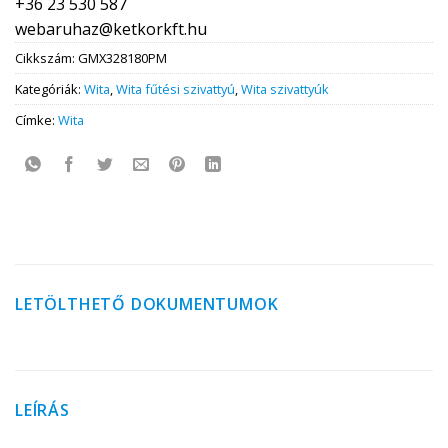
+36 23 530 587
webaruhaz@ketkorkft.hu
Cikkszám:
GMX328180PM
Kategóriák:
Wita
,
Wita fűtési szivattyú
,
Wita szivattyúk
Címke:
Wita
LETÖLTHETŐ DOKUMENTUMOK
LEÍRÁS