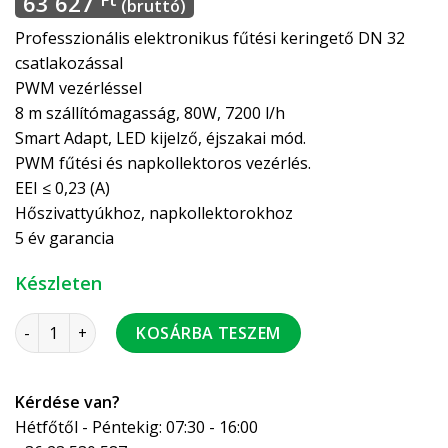
63 627
(bruttó)
Professzionális elektronikus fűtési keringető DN 32
csatlakozással
PWM vezérléssel
8 m szállítómagasság, 80W, 7200 l/h
Smart Adapt, LED kijelző, éjszakai mód.
PWM fűtési és napkollektoros vezérlés.
EEI ≤ 0,23 (A)
Hőszivattyúkhoz, napkollektorokhoz
5 év garancia
Készleten
Wita Go.max 32-80-180 fűtési szivattyú szigetelt hőszivat
KOSÁRBA TESZEM
Kérdése van?
Hétfőtől - Péntekig: 07:30 - 16:00