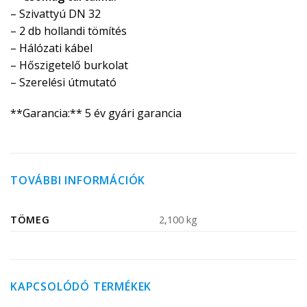
– Szivattyú DN 32
– 2 db hollandi tömítés
– Hálózati kábel
– Hőszigetelő burkolat
– Szerelési útmutató
**Garancia:** 5 év gyári garancia
TOVÁBBI INFORMÁCIÓK
TÖMEG
2,100 kg
KAPCSOLÓDÓ TERMÉKEK