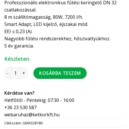
Professzionális elektronikus fűtési keringető DN 32
csatlakozással.
8 m szállítómagasság, 80W, 7200 l/h.
Smart Adapt, LED kijelző, éjszakai mód.
EEI ≤ 0,23 (A).
Nagyobb fűtési rendszerekhez, hőszivattyúkhoz.
5 év garancia.
Készleten
Wita Go.max 32-80-180 fűtési szivattyú szigetelt,hőszivatt
KOSÁRBA TESZEM
Kérdése van?
Hétfőtől - Péntekig: 07:30 - 16:00
+36 23 530 587
webaruhaz@ketkorkft.hu
Cikkszám:
GMX328180