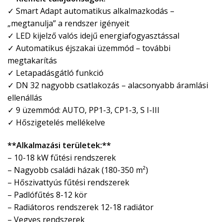
✓ Smart Adapt automatikus alkalmazkodás –
„megtanulja” a rendszer igényeit
✓ LED kijelző valós idejű energiafogyasztással
✓ Automatikus éjszakai üzemmód – további
megtakarítás
✓ Letapadásgátló funkció
✓ DN 32 nagyobb csatlakozás – alacsonyabb áramlási
ellenállás
✓ 9 üzemmód: AUTO, PP1-3, CP1-3, S I-III
✓ Hőszigetelés mellékelve
**Alkalmazási területek:**
– 10-18 kW fűtési rendszerek
– Nagyobb családi házak (180-350 m²)
– Hőszivattyús fűtési rendszerek
– Padlófűtés 8-12 kör
– Radiátoros rendszerek 12-18 radiátor
– Vegyes rendszerek