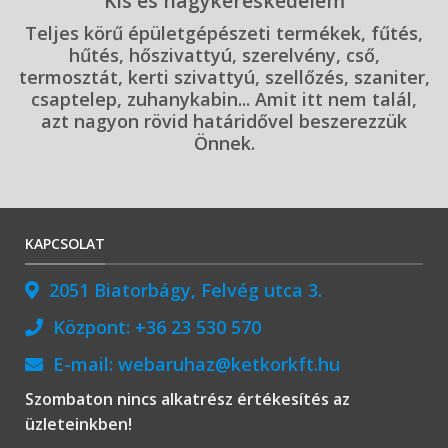
Kis és nagykereskedelem
Teljes körű épületgépészeti termékek, fűtés,
hűtés, hőszivattyú, szerelvény, cső,
termosztát, kerti szivattyú, szellőzés, szaniter,
csaptelep, zuhanykabin... Amit itt nem talál,
azt nagyon rövid határidővel beszerezzük
Önnek.
KAPCSOLAT
2051 Biatorbágy, Felvég utca 3.
Központ:
+36 23 530 570
E-mail:
webaruhaz@ketkorkft.hu
Szombaton nincs alkatrész értékesítés az
üzleteinkben!