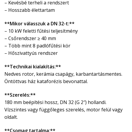
– Kevésbé terheli a rendszert
– Hosszabb élettartam
**Mikor válasszuk a DN 32-t:**
– 10 kW feletti fűtési teljesítmény
– Csőrendszer ≥ 40 mm
– Több mint 8 padlófűtési kör
– Hőszivattyús rendszer
**Technikai kialakítás:**
Nedves rotor, kerámia csapágy, karbantartásmentes.
Öntöttvas ház kataforézis bevonattal.
**Szerelés:**
180 mm beépítési hossz, DN 32 (G 2″) hollandi.
Vízszintes vagy függőleges szerelés, motor felül vagy
oldalt.
**Csomag tartalma:**