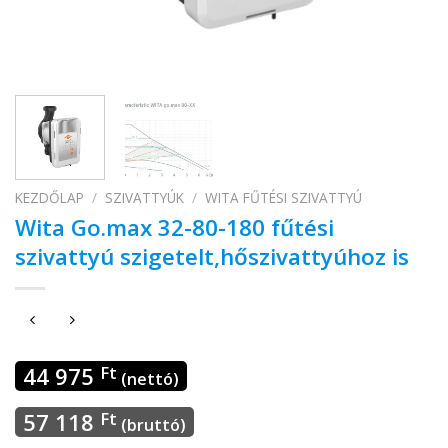
KEZDŐLAP
/
SZIVATTYÚK
/
WITA FŰTÉSI SZIVATTYÚ
Wita Go.max 32-80-180 fűtési
szivattyú szigetelt,hőszivattyúhoz is
44 975
Ft
(nettó)
57 118
Ft
(bruttó)