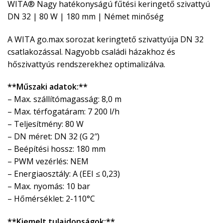
WITA® Nagy hatékonyságú fűtési keringető szivattyú
DN 32 | 80 W | 180 mm | Német minőség
A WITA go.max sorozat keringtető szivattyúja DN 32
csatlakozással. Nagyobb családi házakhoz és
hőszivattyús rendszerekhez optimalizálva.
**Műszaki adatok:**
– Max. szállítómagasság: 8,0 m
– Max. térfogatáram: 7 200 l/h
– Teljesítmény: 80 W
– DN méret: DN 32 (G 2″)
– Beépítési hossz: 180 mm
– PWM vezérlés: NEM
– Energiaosztály: A (EEI ≤ 0,23)
– Max. nyomás: 10 bar
– Hőmérséklet: 2-110°C
**Kiemelt tulajdonságok:**