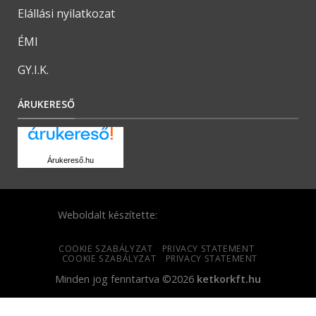
Elállási nyilatkozat
ÉMI
GY.I.K.
ÁRUKERESŐ
Árukereső.hu
Weboldalt készítette:
COOKIE SZABÁLYZAT
PRIVACY STATEMENT
COOKIE SZABÁLYZAT
PRIVACY STATEMENT
Minden jog fenntartva ©2026
ketkorkft.hu