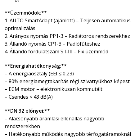
**Üzemmódok:**
1. AUTO SmartAdapt (ajánlott) – Teljesen automatikus
optimalizálás
2. Arányos nyomás PP1-3 – Radiátoros rendszerekhez
3. Állandó nyomás CP1-3 – Padlófűtéshez
4. Állandó fordulatszám S I-III – Fix üzemmód
**Energiahatékonyság:**
– A energiaosztály (EEI ≤ 0,23)
– 80% energiamegtakarítás régi szivattyúkhoz képest
– ECM motor – elektronikusan kommutált
– Csendes < 43 dB(A)
**DN 32 előnyei:**
– Alacsonyabb áramlási ellenállás nagyobb
rendszerekben
– Hatékonyabb működés nagyobb térfogatáramoknál