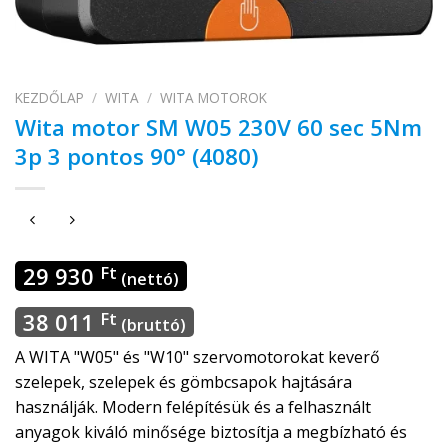
KEZDŐLAP
/
WITA
/
WITA MOTOROK
Wita motor SM W05 230V 60 sec 5Nm
3p 3 pontos 90° (4080)
29 930
Ft
(nettó)
38 011
Ft
(bruttó)
A WITA "W05" és "W10" szervomotorokat keverő
szelepek, szelepek és gömbcsapok hajtására
használják. Modern felépítésük és a felhasznált
anyagok kiváló minősége biztosítja a megbízható és