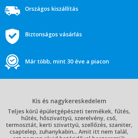
Országos kiszállítás
Biztonságos vásárlás
Már több, mint 30 éve a piacon
Kis és nagykereskedelem
Teljes körű épületgépészeti termékek, fűtés,
hűtés, hőszivattyú, szerelvény, cső,
termosztát, kerti szivattyú, szellőzés, szaniter,
csaptelep, zuhanykabin... Amit itt nem talál,