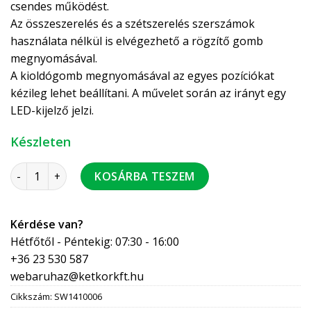
csendes működést.
Az összeszerelés és a szétszerelés szerszámok
használata nélkül is elvégezhető a rögzítő gomb
megnyomásával.
A kioldógomb megnyomásával az egyes pozíciókat
kézileg lehet beállítani. A művelet során az irányt egy
LED-kijelző jelzi.
Készleten
Wita motor SM W05 230V 60 sec 5Nm 3p 3 pontos 90° (4080)
KOSÁRBA TESZEM
Kérdése van?
Hétfőtől - Péntekig: 07:30 - 16:00
+36 23 530 587
webaruhaz@ketkorkft.hu
Cikkszám:
SW1410006