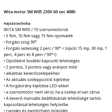
Wita motor SM W05 230V 60 sec 4080
Hajtástechnika
WITA SM W05 / 10 szervomotorok
• 5 Nm, 10 Nm vagy 15 Nm nyomaték
• forgási szög 90°
• Forgási sebesség 2 perc / 90° < (opció 15 mp, 30 mp, 1
perc, 4 perc és 8 perc / 90°<)
• Opcióként további kapcsoló lehetséges
• 2 pontos, 3 pontos vagy arányos mód
• alkalmas keverőszelepekhez
• Az aktuális szeleppozíció kijelzése
• A forgásirány kijelzése LED-ekkel
• a szervomotor nem sérül, ha a szelep el van zárva
• A keverő manuális beállításának lehetősége tartós
kapcsolással lehetséges helyzetbe
• csendes és megbízható működés