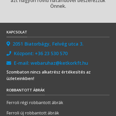
azt nagyon rövid határidővel beszerezzük
Önnek.
KAPCSOLAT
2051 Biatorbágy, Felvég utca 3.
Központ:
+36 23 530 570
E-mail:
webaruhaz@ketkorkft.hu
Szombaton nincs alkatrész értékesítés az
üzleteinkben!
ROBBANTOTT ÁBRÁK
Ferroli régi robbantott ábrák
Ferroli új robbantott ábrák