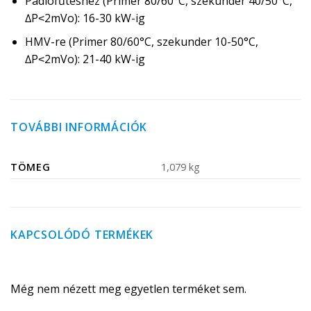
Padlófűtéshez (Primer 80/60°C, szekunder 40/50°C,
∆P˂2mVo): 16-30 kW-ig
HMV-re (Primer 80/60°C, szekunder 10-50°C,
∆P˂2mVo): 21-40 kW-ig
TOVÁBBI INFORMÁCIÓK
TÖMEG
1,079 kg
KAPCSOLÓDÓ TERMÉKEK
Még nem nézett meg egyetlen terméket sem.