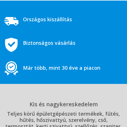
Országos kiszállítás
Biztonságos vásárlás
Már több, mint 30 éve a piacon
Kis és nagykereskedelem
Teljes körű épületgépészeti termékek, fűtés,
hűtés, hőszivattyú, szerelvény, cső,
termosztát, kerti szivattyú, szellőzés, szaniter,