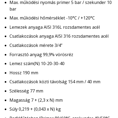
Max. működési nyomás primer 5 bar / szekunder 10
bar
Max. működési hőmérséklet -10°C / +120°C
Lemezek anyaga AISI 316L rozsdamentes acél
Csatlakozások anyaga AISI 316 rozsdamentes acél
Csatlakozások mérete 3/4”
Forrasztó anyag 99,9% vörösréz
Lemez szám(N) 10-20-30-40
Hossz 190 mm
Csatlakozások közti távolság 154 mm / 40 mm
Szélesség 77 mm
Magasság 7 + (2,3 x N) mm
Súly 0,219 + (0,043 x N) kg