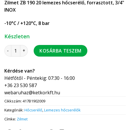
Zilmet ZB 190 20 lemezes hőcserélő, forrasztott, 3/4"
INOX
-10°C / +120°C, 8 bar
Készleten
ZILMET ZB190-20 forrasztott hőcserélő 3/4" INOX 41902009 
KOSÁRBA TESZEM
Kérdése van?
Hétfőtől - Péntekig: 07:30 - 16:00
+36 23 530 587
webaruhaz@ketkorkft.hu
Cikkszám:
417B1902009
Kategóriák:
Hőcserélő
,
Lemezes hőcserélők
Címke:
Zilmet