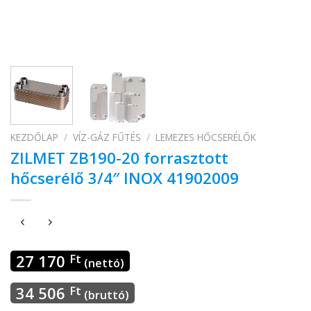
KEZDŐLAP
/
VÍZ-GÁZ FŰTÉS
/
LEMEZES HŐCSERÉLŐK
ZILMET ZB190-20 forrasztott
hőcserélő 3/4″ INOX 41902009
27 170
Ft
(nettó)
34 506
Ft
(bruttó)