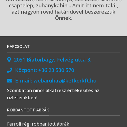
csaptelep, zuhanykabin... Amit itt nem talál,
azt nagyon rövid határidővel beszerezzük
Önnek.
KAPCSOLAT
2051 Biatorbágy, Felvég utca 3.
Központ:
+36 23 530 570
E-mail:
webaruhaz@ketkorkft.hu
Szombaton nincs alkatrész értékesítés az
üzleteinkben!
ROBBANTOTT ÁBRÁK
Ferroli régi robbantott ábrák