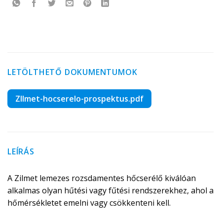
LETÖLTHETŐ DOKUMENTUMOK
ZIlmet-hocserelo-prospektus.pdf
LEÍRÁS
A Zilmet lemezes rozsdamentes hőcserélő kiválóan
alkalmas olyan hűtési vagy fűtési rendszerekhez, ahol a
hőmérsékletet emelni vagy csökkenteni kell.