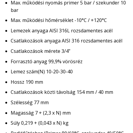
Max. működési nyomás primer 5 bar / szekunder 10
bar
Max. működési hőmérséklet -10°C / +120°C
Lemezek anyaga AISI 316L rozsdamentes acél
Csatlakozások anyaga AISI 316 rozsdamentes acél
Csatlakozások mérete 3/4”
Forrasztó anyag 99,9% vörösréz
Lemez szám(N) 10-20-30-40
Hossz 190 mm
Csatlakozások közti távolság 154 mm / 40 mm
Szélesség 77 mm
Magasság 7 + (2,3 x N) mm
Súly 0,219 + (0,043 x N) kg