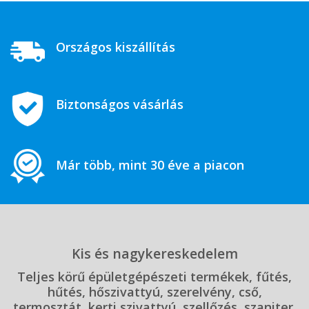
Országos kiszállítás
Biztonságos vásárlás
Már több, mint 30 éve a piacon
Kis és nagykereskedelem
Teljes körű épületgépészeti termékek, fűtés,
hűtés, hőszivattyú, szerelvény, cső,
termosztát, kerti szivattyú, szellőzés, szaniter,