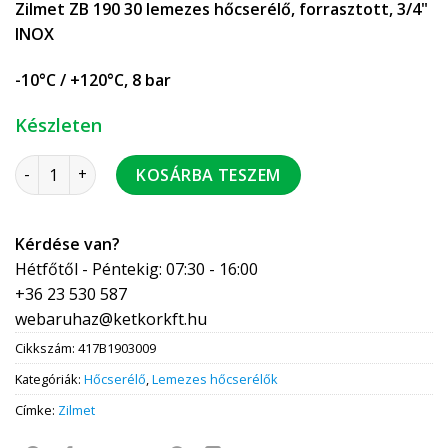
Zilmet ZB 190 30 lemezes hőcserélő, forrasztott, 3/4"
INOX
-10°C / +120°C, 8 bar
Készleten
ZILMET ZB190-30 forrasztott hőcserélő 3/4" INOX 41903009 
KOSÁRBA TESZEM
Kérdése van?
Hétfőtől - Péntekig: 07:30 - 16:00
+36 23 530 587
webaruhaz@ketkorkft.hu
Cikkszám:
417B1903009
Kategóriák:
Hőcserélő
,
Lemezes hőcserélők
Címke:
Zilmet