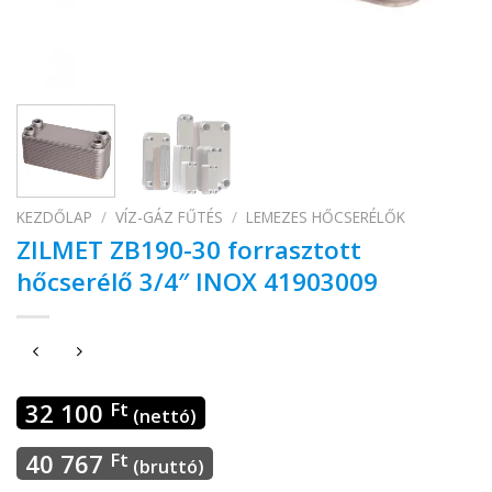
KEZDŐLAP
/
VÍZ-GÁZ FŰTÉS
/
LEMEZES HŐCSERÉLŐK
ZILMET ZB190-30 forrasztott
hőcserélő 3/4″ INOX 41903009
32 100
Ft
(nettó)
40 767
Ft
(bruttó)