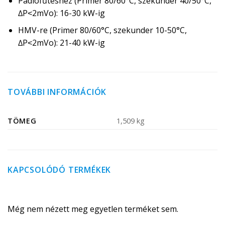
Padlófűtéshez (Primer 80/60°C, szekunder 40/50°C,
∆P˂2mVo): 16-30 kW-ig
HMV-re (Primer 80/60°C, szekunder 10-50°C,
∆P˂2mVo): 21-40 kW-ig
TOVÁBBI INFORMÁCIÓK
TÖMEG
1,509 kg
KAPCSOLÓDÓ TERMÉKEK
Még nem nézett meg egyetlen terméket sem.