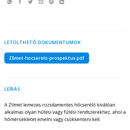
LETÖLTHETŐ DOKUMENTUMOK
ZIlmet-hocserelo-prospektus.pdf
LEÍRÁS
A Zilmet lemezes rozsdamentes hőcserélő kiválóan
alkalmas olyan hűtési vagy fűtési rendszerekhez, ahol a
hőmérsékletet emelni vagy csökkenteni kell.