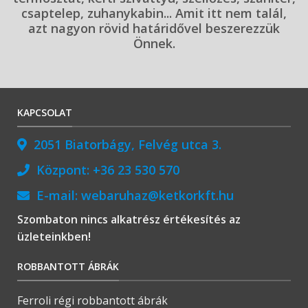
csaptelep, zuhanykabin... Amit itt nem talál,
azt nagyon rövid határidővel beszerezzük
Önnek.
KAPCSOLAT
2051 Biatorbágy, Felvég utca 3.
Központ:
+36 23 530 570
E-mail:
webaruhaz@ketkorkft.hu
Szombaton nincs alkatrész értékesítés az
üzleteinkben!
ROBBANTOTT ÁBRÁK
Ferroli régi robbantott ábrák