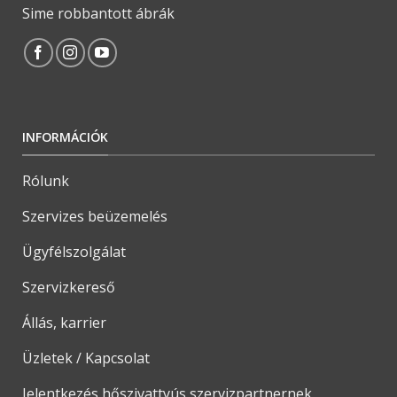
Sime robbantott ábrák
INFORMÁCIÓK
Rólunk
Szervizes beüzemelés
Ügyfélszolgálat
Szervizkereső
Állás, karrier
Üzletek / Kapcsolat
Jelentkezés hőszivattyús szervizpartnernek