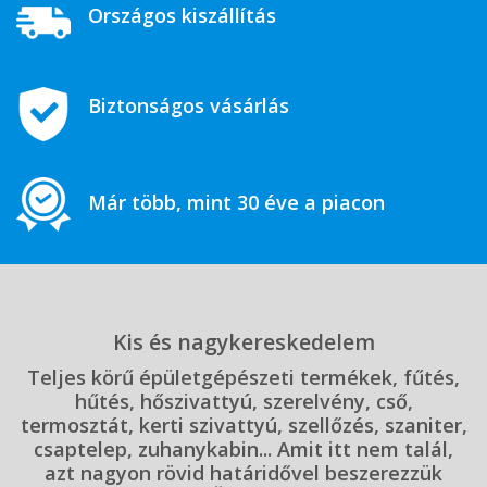
Országos kiszállítás
Biztonságos vásárlás
Már több, mint 30 éve a piacon
Kis és nagykereskedelem
Teljes körű épületgépészeti termékek, fűtés,
hűtés, hőszivattyú, szerelvény, cső,
termosztát, kerti szivattyú, szellőzés, szaniter,
csaptelep, zuhanykabin... Amit itt nem talál,
azt nagyon rövid határidővel beszerezzük