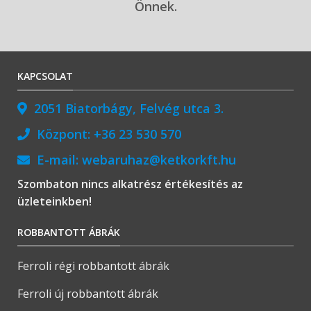
Önnek.
KAPCSOLAT
2051 Biatorbágy, Felvég utca 3.
Központ:
+36 23 530 570
E-mail:
webaruhaz@ketkorkft.hu
Szombaton nincs alkatrész értékesítés az
üzleteinkben!
ROBBANTOTT ÁBRÁK
Ferroli régi robbantott ábrák
Ferroli új robbantott ábrák