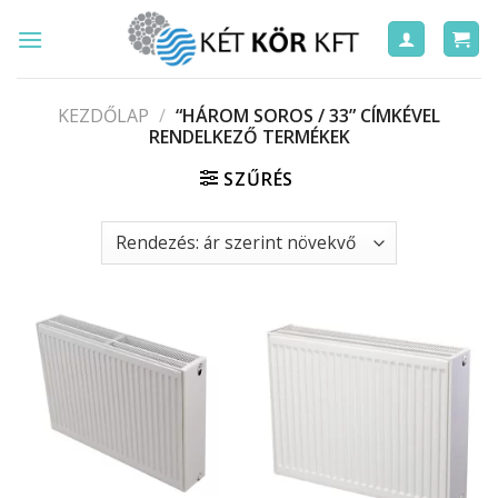
Skip
to
content
KEZDŐLAP
/
“HÁROM SOROS / 33” CÍMKÉVEL
RENDELKEZŐ TERMÉKEK
SZŰRÉS