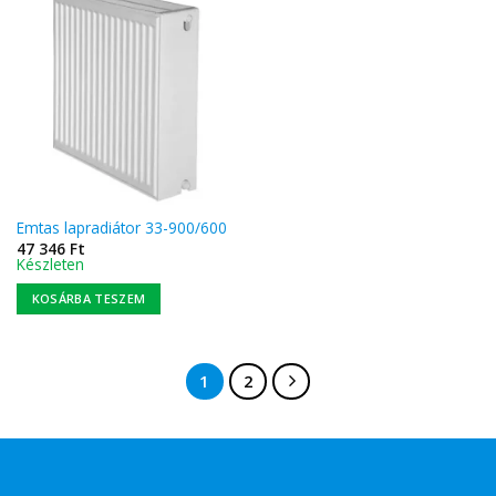
Emtas lapradiátor 33-900/600
47 346
Ft
Készleten
KOSÁRBA TESZEM
1
2